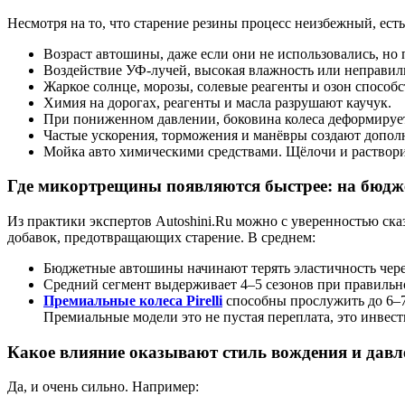
Несмотря на то, что старение резины процесс неизбежный, есть
Возраст автошины, даже если они не использовались, но
Воздействие УФ-лучей, высокая влажность или неправиль
Жаркое солнце, морозы, солевые реагенты и озон спосо
Химия на дорогах, реагенты и масла разрушают каучук.
При пониженном давлении, боковина колеса деформирует
Частые ускорения, торможения и манёвры создают дополн
Мойка авто химическими средствами. Щёлочи и раствор
Где микортрещины появляются быстрее: на бюдж
Из практики экспертов Autoshini.Ru можно с уверенностью ска
добавок, предотвращающих старение. В среднем:
Бюджетные автошины начинают терять эластичность чере
Средний сегмент выдерживает 4–5 сезонов при правильн
Премиальные колеса Pirelli
способны прослужить до 6–7
Премиальные модели это не пустая переплата, это инвест
Какое влияние оказывают стиль вождения и давле
Да, и очень сильно. Например: