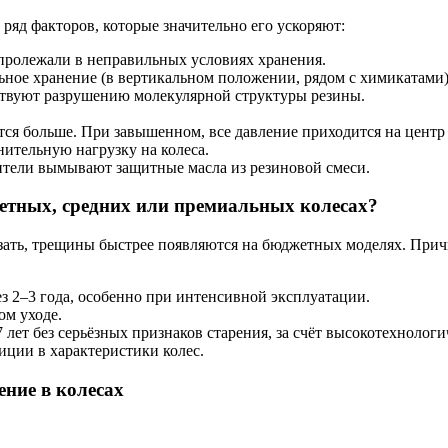
 ряд факторов, которые значительно его ускоряют:
 пролежали в неправильных условиях хранения.
ное хранение (в вертикальном положении, рядом с химикатами)
бствуют разрушению молекулярной структуры резины.
ся больше. При завышенном, все давление приходится на центр 
ительную нагрузку на колеса.
ители вымывают защитные масла из резиновой смеси.
етных, средних или премиальных колесах?
зать, трещины быстрее появляются на бюджетных моделях. Причи
з 2–3 года, особенно при интенсивной эксплуатации.
ом уходе.
 лет без серьёзных признаков старения, за счёт высокотехноло
иции в характеристики колес.
ние в колесах