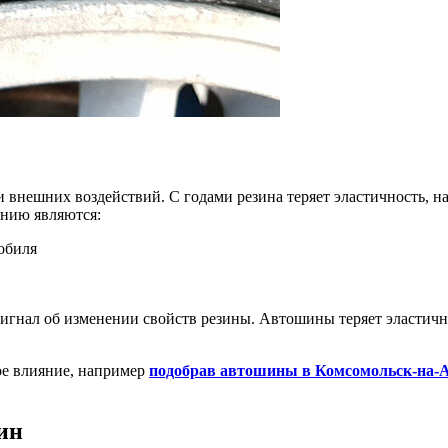
 внешних воздействий. С годами резина теряет эластичность, на
анию являются:
обиля
сигнал об изменении свойств резины. Автошины теряет эластично
ое влияние, например
подобрав автошины в Комсомольск-на-
ин