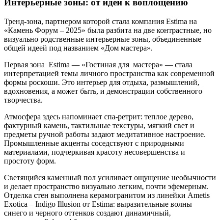
Интерьерные зоны: от идеи к воплощению
Тренд-зона, партнером которой стала компания Estima на
«Камень Форум – 2025» была разбита на две контрастные, но
визуально родственные интерьерные зоны, объединенные
общей идеей под названием «Дом мастера».
Первая зона Estima — «Гостиная для мастера» — стала
интерпретацией темы личного пространства как современной
формы роскоши. Это интерьер для отдыха, размышлений,
вдохновения, а может быть, и демонстрации собственного
творчества.
Атмосфера здесь напоминает спа-ретрит: теплое дерево,
фактурный камень, тактильные текстуры, мягкий свет и
предметы ручной работы задают медитативное настроение.
Промышленные акценты соседствуют с природными
материалами, подчеркивая красоту несовершенства и
простоту форм.
Светящийся каменный пол усиливает ощущение необычности
и делает пространство визуально легким, почти эфемерным.
Отделка стен выполнена керамогранитом из линейки Ametis
Exotica – Indigo Illusion от Estima: выразительные волны
синего и черного оттенков создают динамичный,