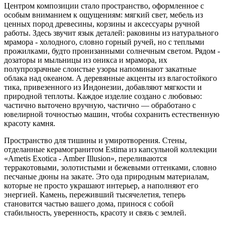
Центром композиции стало пространство, оформленное с
особым вниманием к ощущениям: мягкий свет, мебель из
ценных пород древесины, корзины и аксессуары ручной
работы. Здесь звучит язык деталей: раковины из натурального
мрамора - холодного, словно горный ручей, но с теплыми
прожилками, будто пронизанными солнечным светом. Рядом -
дозаторы и мыльницы из оникса и мрамора, их
полупрозрачные слоистые узоры напоминают закатные
облака над океаном. А деревянные акценты из влагостойкого
тика, привезенного из Индонезии, добавляют мягкости и
природной теплоты. Каждое изделие создано с любовью:
частично выточено вручную, частично — обработано с
ювелирной точностью машин, чтобы сохранить естественную
красоту камня.
Пространство для тишины и умиротворения. Стены,
отделанные керамогранитом Estima из капсульной коллекции
«Ametis Exotica - Amber Illusion», переливаются
терракотовыми, золотистыми и бежевыми оттенками, словно
песчаные дюны на закате. Это ода природным материалам,
которые не просто украшают интерьер, а наполняют его
энергией. Камень, переживший тысячелетия, теперь
становится частью вашего дома, принося с собой
стабильность, уверенность, красоту и связь с землей.