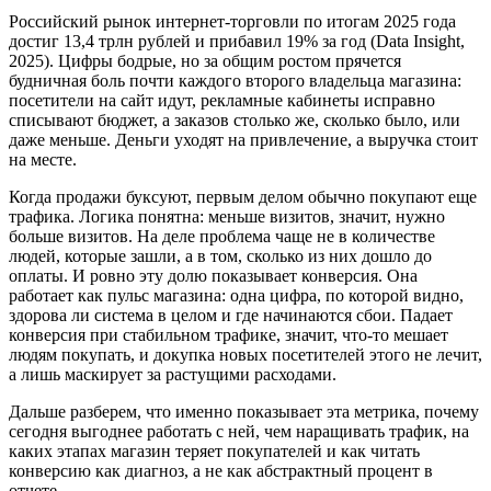
Российский рынок интернет-торговли по итогам 2025 года
достиг 13,4 трлн рублей и прибавил 19% за год (Data Insight,
2025). Цифры бодрые, но за общим ростом прячется
будничная боль почти каждого второго владельца магазина:
посетители на сайт идут, рекламные кабинеты исправно
списывают бюджет, а заказов столько же, сколько было, или
даже меньше. Деньги уходят на привлечение, а выручка стоит
на месте.
Когда продажи буксуют, первым делом обычно покупают еще
трафика. Логика понятна: меньше визитов, значит, нужно
больше визитов. На деле проблема чаще не в количестве
людей, которые зашли, а в том, сколько из них дошло до
оплаты. И ровно эту долю показывает конверсия. Она
работает как пульс магазина: одна цифра, по которой видно,
здорова ли система в целом и где начинаются сбои. Падает
конверсия при стабильном трафике, значит, что-то мешает
людям покупать, и докупка новых посетителей этого не лечит,
а лишь маскирует за растущими расходами.
Дальше разберем, что именно показывает эта метрика, почему
сегодня выгоднее работать с ней, чем наращивать трафик, на
каких этапах магазин теряет покупателей и как читать
конверсию как диагноз, а не как абстрактный процент в
отчете.