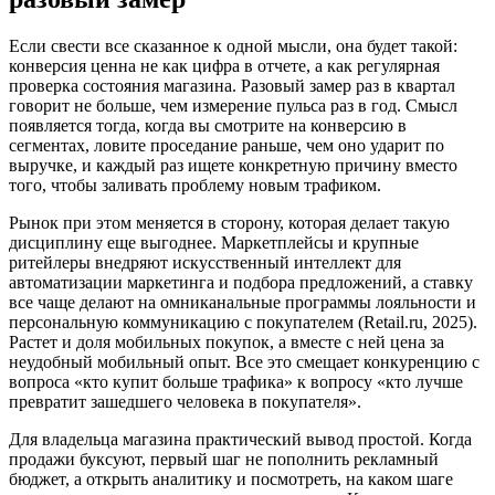
Если свести все сказанное к одной мысли, она будет такой:
конверсия ценна не как цифра в отчете, а как регулярная
проверка состояния магазина. Разовый замер раз в квартал
говорит не больше, чем измерение пульса раз в год. Смысл
появляется тогда, когда вы смотрите на конверсию в
сегментах, ловите проседание раньше, чем оно ударит по
выручке, и каждый раз ищете конкретную причину вместо
того, чтобы заливать проблему новым трафиком.
Рынок при этом меняется в сторону, которая делает такую
дисциплину еще выгоднее. Маркетплейсы и крупные
ритейлеры внедряют искусственный интеллект для
автоматизации маркетинга и подбора предложений, а ставку
все чаще делают на омниканальные программы лояльности и
персональную коммуникацию с покупателем (Retail.ru, 2025).
Растет и доля мобильных покупок, а вместе с ней цена за
неудобный мобильный опыт. Все это смещает конкуренцию с
вопроса «кто купит больше трафика» к вопросу «кто лучше
превратит зашедшего человека в покупателя».
Для владельца магазина практический вывод простой. Когда
продажи буксуют, первый шаг не пополнить рекламный
бюджет, а открыть аналитику и посмотреть, на каком шаге