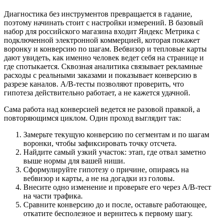
Диагностика без инструментов превращается в гадание,
поэтому начинать стоит с настройки измерений. В базовый
набор для российского магазина входит Яндекс Метрика с
подключенной электронной коммерцией, которая покажет
воронку и конверсию по шагам. Вебвизор и тепловые карты
дают увидеть, как именно человек ведет себя на странице и
где спотыкается. Сквозная аналитика связывает рекламные
расходы с реальными заказами и показывает конверсию в
разрезе каналов. A/B-тесты позволяют проверить, что
гипотеза действительно работает, а не кажется удачной.
Сама работа над конверсией ведется не разовой правкой, а
повторяющимся циклом. Один проход выглядит так:
Замерьте текущую конверсию по сегментам и по шагам
воронки, чтобы зафиксировать точку отсчета.
Найдите самый узкий участок: этап, где отвал заметно
выше нормы для вашей ниши.
Сформулируйте гипотезу о причине, опираясь на
вебвизор и карты, а не на догадки из головы.
Внесите одно изменение и проверьте его через A/B-тест
на части трафика.
Сравните конверсию до и после, оставьте работающее,
откатите бесполезное и вернитесь к первому шагу.