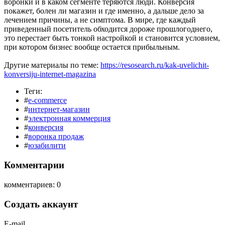
воронки и в каком сегменте теряются люди. Конверсия
покажет, болен ли магазин и где именно, а дальше дело за
лечением причины, а не симптома. В мире, где каждый
приведенный посетитель обходится дороже прошлогоднего,
это перестает быть тонкой настройкой и становится условием,
при котором бизнес вообще остается прибыльным.
Другие материалы по теме:
https://resosearch.ru/kak-uvelichit-
konversiju-internet-magazina
Теги:
#
e-commerce
#
интернет-магазин
#
электронная коммерция
#
конверсия
#
воронка продаж
#
юзабилити
Комментарии
комментариев: 0
Создать аккаунт
E-mail