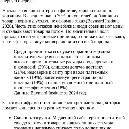
первую очередь.
Насколько велики потери на финише, хорошо видно по
корзинам. В среднем около 70% покупателей, добавивших
товар в корзину, уходят, не оформив заказ (Baymard Institute,
2026). Часть этих отказов неизбежна: люди сравнивают цены
и откладывают товар на потом. Но значительная доля
приходится на устранимые причины, и они же подсказывают,
какие факторы тянут конверсию вниз по всей воронке.
Среди причин отказа от уже собранной корзины
покупатели чаще всего называют: слишком
высокие дополнительные расходы вроде доставки
и комиссий (39%), слишком долгую доставку
(21%), недоверие к сайту при вводе платежных
данных (19%), обязательную регистрацию для
покупки (19%) и слишком сложный или длинный
процесс оформления (18%).
Данные Baymard Institute за 2024 год.
За этими цифрами стоят вполне конкретные точки, которые
ломают конверсию на разных этапах воронки:
Скорость загрузки. Медленный сайт теряет посетителей
еще до карточки товара, и каждая лишняя секунда
ожидания напрямую снижает долю дошедших до