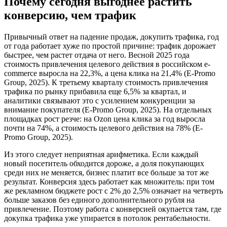
Почему сегодня выгоднее растить
конверсию, чем трафик
Привычный ответ на падение продаж, докупить трафика, год
от года работает хуже по простой причине: трафик дорожает
быстрее, чем растет отдача от него. Весной 2025 года
стоимость привлечения целевого действия в российском e-
commerce выросла на 22,3%, а цена клика на 21,4% (E-Promo
Group, 2025). К третьему кварталу стоимость привлечения
трафика по рынку прибавила еще 6,5% за квартал, и
аналитики связывают это с усилением конкуренции за
внимание покупателя (E-Promo Group, 2025). На отдельных
площадках рост резче: на Ozon цена клика за год выросла
почти на 74%, а стоимость целевого действия на 78% (E-
Promo Group, 2025).
Из этого следует неприятная арифметика. Если каждый
новый посетитель обходится дороже, а доля покупающих
среди них не меняется, бизнес платит все больше за тот же
результат. Конверсия здесь работает как множитель: при том
же рекламном бюджете рост с 2% до 2,5% означает на четверть
больше заказов без единого дополнительного рубля на
привлечение. Поэтому работа с конверсией окупается там, где
докупка трафика уже упирается в потолок рентабельности.