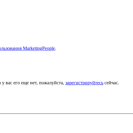
льзования MarketingPeople
.
 у вас его еще нет, пожалуйста,
зарегистрируйтесь
сейчас.