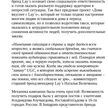
бренд Lay`s осознает свою социальную ответственность
и готов оказать реальную поддержку аудитории в
непростой ситуации. Так был придуман проект «Дома
вкуснее с Lay`s», который не только поднял настроение
многим людям оставшимся дома в период
самоизоляции, но и позволил водителям такси, которые
оказались в затруднительном положении ввиду
снижения активности людей, получить дополнительные
заказы.
«Нынешняя ситуация в стране и мире дается всем
непросто, и являясь глобальным брендом, мы считаем
своей прямой обязанностью и ответственностью
помогать аудитории справляться с ней.
Планируя этот
проект, мы, в первую очередь, хотели оказать помощь
там, где она нужна. Когда мы увидели невероятную
"лавину" UGC, в котором люди искренне выкладывали
свои записи с благодарностями, отзывами и эмоциями –
мы поняли, что все сделали не зря»
, -
комментирует
старший бренд-менеджер Lay`s Наталья Величкина.
Механика кампании была очень простой. Возможность
получить подарок была у авторов постов с хэштегами
#сидимдома #лучшедома, #оставайтесьдома в 16-ти
городах России. В Instagram представители бренда