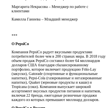
Маргарита Некрасова – Менеджер по работе с
клиентами
Камилла Ганиева – Младший менеджер
***
О
PepsiCo
Компания PepsiCo радует вкусными продуктами
потребителей более чем в 200 странах мира. В 2018 году
объем продаж PepsiCo составил более 64 миллиардов
долларов США благодаря сбалансированному
портфолио, которое включает продукцию Frito-Lay
(закуски), Gatorade (спортивные и функциональные
напитки), Pepsi-Cola (газированные и негазированные
напитки), Quaker (зерновые продукты и каши) и
Tropicana (соки). Компания выпускает широкий
ассортимент вкусных продуктов питания и напитков,
включая 22 бренда, ежегодные розничные продажи
каждого из которых превышают миллиард долларов.
О
PepsiCo
в России