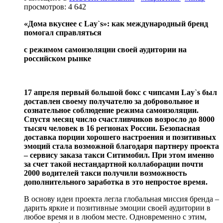
просмотров: 4 642
«Дома вкуснее с
Lay
`
s
»: как международный бренд
помогал справляться
с режимом самоизоляции своей аудитории на
российском рынке
17 апреля первый большой бокс с чипсами
Lay
`
s
был
доставлен своему получателю за добровольное и
сознательное соблюдение режима самоизоляции.
Спустя месяц число счастливчиков возросло до 8000
тысяч человек в 16 регионах России. Безопасная
доставка порции хорошего настроения и позитивных
эмоций стала возможной благодаря партнеру проекта
– сервису заказа такси Ситимобил. При этом именно
за счет такой нестандартной коллаборации почти
2000 водителей такси получили возможность
дополнительного заработка в это непростое время.
В основу идеи проекта легла глобальная миссия бренда –
дарить яркие и позитивные эмоции своей аудитории в
любое время и в любом месте. Одновременно с этим,