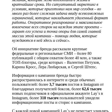
кратчайшие сроки. Но ситуативный маркетинг в
условиях, которые приготовил нам мир сегодня – во
много раз более сложная задача ввиду всевозможных
ограничений, которые накладывает удаленный формат
работы. Оперативное реагирование и максимальное
вовлечение всех сторон на каждом этапе проекта –
гарант его успеха и точка опоры для самой главной
миссии этой кампании – помощи людям, которые
нуждаются в ней здесь и сейчас».
Об инициативе бренда рассказали крупные
федеральные и региональные СМИ – более 80
публикаций с общим охватом более 40 млн, а также
ТОП-блогеры, среди которых – Валентин Петухов,
Карина Кросc, Лера Любарская, и Сергей Штепс.
Информация о кампании бренда быстро
распространилась в интернете и среди обычных
пользователей: более
3,7 тысяч
постов в Instagram от
благодарных получателей боксов, более
62,6 тысяч
новых подписчиков в официальном аккаунте Lay`s в
Instagram, более
318 тысяч
пользователей увидели
информационные посты и сторис о кампании.
С каждой новой кампанией Lay`s не перестает удивлять