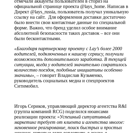
отмечали аккаунты пользователей в сториз на
официальной странице проекта @lays_home. Написав в
Директ @lays_russia, пользователь получал уникальную
ссылку на сайт. Для оформления доставки достаточно
было внести свои контактные данные по специальной
форме. Важно, что бренд уделил особое внимание
абсолютной безопасности таких доставок – все они
были бесконтактными.
«Благодаря партнерскому проекту с
Lay
’
s
более 2000
водителей, подключенных к нашему сервису, получили
возможность дополнительного заработка. В текущей
ситуации, когда у водителей значительно сократилось
количество поездок, подобные инициативы особенно
значимы»,
– говорит Владислав Кузьменко,
руководитель социальных медиа и спецпроектов
Ситимобил.
Игорь Сериков, управляющий директор агентства R&I
(группа компаний RCG) поделился нюансами
реализации проекта: «
Успешный ситуативный
маркетинг требует от клиента и агентства многое:
мгновенное реагирование, поиск быстрых и простых
механик, которые легко воплотить в жизнь в