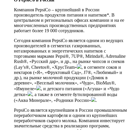
Компания PepsiCo – крупнейший в России
производитель продуктов питания и напитков*. В
центральном и региональных офисах компании и на ее
многочисленных производственных предприятиях
работает более 19 000 сотрудников.
Сегодня компания PepsiCo является одним из ведущих
производителей в сегментах газированных,
негазированных и энергетических напитков с
торговыми марками Pepsi®, 7UP®, Mirinda®, Adrenaline
Rush®, «Русский дар», и др., на рынке чипсов и снеков
(Lay’s®, Cheetos®, «ХрусTeam»
, в сегменте соков и
нектаров («Я», «Фруктовый Сад», J7®, «Любимый» и
др.), на рынке молочной продукции («Домик в
деревне», «Веселый молочник», «Чудо», BioMax®,
«Имунеле»
, и детского питания («Агуша» и «Чудо
детки»
, а также в сегменте бутилированной воды
(«Аква Минерале», «Родники России»
.
PepsiCo является крупнейшим в России промышленным
переработчиком картофеля и одним из крупнейших
переработчиков сырого молока. Компания инвестирует
значительные средства в реализацию программ,