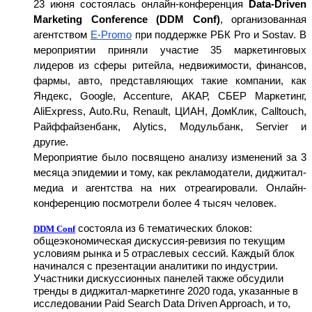
23 июня состоялась онлайн-конференция 
Data-Driven 
Marketing Conference (DDM Conf)
, организованная 
агентством 
E-Promo
 при поддержке РБК Pro и Sostav. В 
мероприятии приняли участие 35 маркетинговых 
лидеров из сферы ритейла, недвижимости, финансов, 
фармы, авто, представляющих такие компании, как 
Яндекс, Google, Accenture, АКАР, СБЕР Маркетинг, 
AliExpress, Auto.Ru, Renault, ЦИАН, ДомКлик, Calltouch, 
Райффайзенбанк, Alytics, Модульбанк, Servier и 
другие.  
Мероприятие было посвящено анализу изменений за 3 
месяца эпидемии и тому, как рекламодатели, диджитал-
медиа и агентства на них отреагировали. Онлайн-
конференцию посмотрели более 4 тысяч человек.
состояла из 6 тематических блоков: 
DDM Conf
общеэкономическая дискуссия-ревизия по текущим 
условиям рынка и 5 отраслевых сессий. Каждый блок 
начинался с презентации аналитики по индустрии. 
Участники дискуссионных панелей также обсудили 
тренды в диджитал-маркетинге 2020 года, указанные в 
исследовании Paid Search Data Driven Approach, и то, 