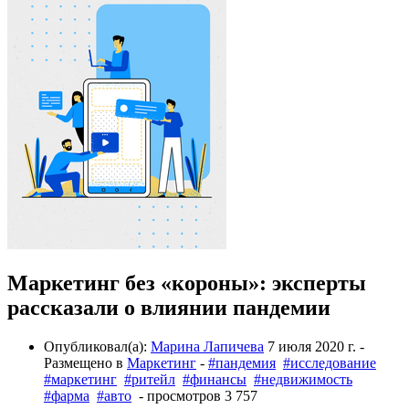
Маркетинг без «короны»: эксперты
рассказали о влиянии пандемии
Опубликовал(а):
Марина Лапичева
7 июля 2020 г.
-
Размещено в
Маркетинг
-
#пандемия
#исследование
#маркетинг
#ритейл
#финансы
#недвижимость
#фарма
#авто
- просмотров 3 757