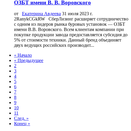
ОЗБТ имени В. В. Воровского
от
Екатерина Авдеева
31 июля 2023 г.
2RanykCGkRW СберЛизинг расширяет сотрудничество
с одним из лидеров рынка буровых установок — ОЗБТ
имени В.В. Воровского. Всем клиентам компании при
покупке продукции завода предоставляется субсидия до
5% от стоимости техники. Данный бренд объединяет
двух ведущих российских производит...
« Начало
« Предыдущее
2
3
4
5
6
7
8
9
10
11
След. »
Конец »