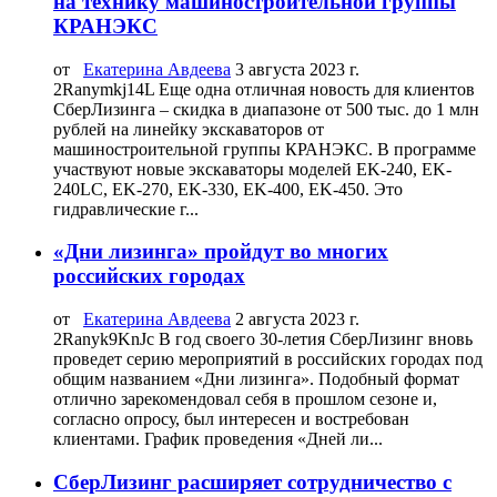
на технику машиностроительной группы
КРАНЭКС
от
Екатерина Авдеева
3 августа 2023 г.
2Ranymkj14L Еще одна отличная новость для клиентов
СберЛизинга – скидка в диапазоне от 500 тыс. до 1 млн
рублей на линейку экскаваторов от
машиностроительной группы КРАНЭКС. В программе
участвуют новые экскаваторы моделей EK-240, EK-
240LC, EK-270, EK-330, EK-400, ЕK-450. Это
гидравлические г...
«Дни лизинга» пройдут во многих
российских городах
от
Екатерина Авдеева
2 августа 2023 г.
2Ranyk9KnJc В год своего 30-летия СберЛизинг вновь
проведет серию мероприятий в российских городах под
общим названием «Дни лизинга». Подобный формат
отлично зарекомендовал себя в прошлом сезоне и,
согласно опросу, был интересен и востребован
клиентами. График проведения «Дней ли...
СберЛизинг расширяет сотрудничество с