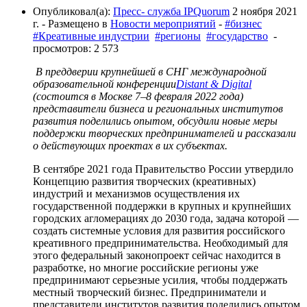
Опубликовал(а):
Пресс- служба IPQuorum
2 ноября 2021
г.
- Размещено в
Новости мероприятий
-
#бизнес
#Креативные индустрии
#регионы
#государство
-
просмотров: 2 573
В преддверии крупнейшей в СНГ международной
образовательной конференции
Distant
&
Digital
(состоится в Москве 7
‒
8 февраля 2022 года)
представители бизнеса и региональных институтов
развития поделились опытом, обсудили новые меры
поддержки творческих предпринимателей и рассказали
о действующих проектах в их субъектах.
В сентябре 2021 года Правительство России утвердило
Концепцию развития творческих (креативных)
индустрий и механизмов осуществления их
государственной поддержки в крупных и крупнейших
городских агломерациях до 2030 года, задача которой —
создать системные условия для развития российского
креативного предпринимательства. Необходимый для
этого федеральный законопроект сейчас находится в
разработке, но многие российские регионы уже
предпринимают серьезные усилия, чтобы поддержать
местный творческий бизнес. Предприниматели и
представители институтов развития поделились опытом