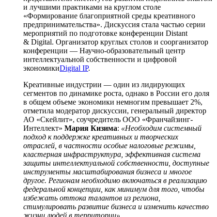
и лучшими практиками на круглом столе
«Формирование благоприятной среды креативного
предпринимательства». Дискуссия стала частью серии
мероприятий по подготовке конференции Distant
& Digital. Организатор круглых столов и соорганизатор
конференции — Научно-образовательный центр
интеллектуальной собственности и цифровой
экономики
Digital IP
.
Креативные индустрии — один из лидирующих
сегментов по динамике роста, однако в России его доля
в общем объеме экономики немногим превышает 2%,
отметила модератор дискуссии, генеральный директор
АО «Скейлит», соучредитель ООО «Франчайзинг-
Интеллект»
Мария Кизима
:
«Необходим системный
подход к поддержке креативных и творческих
отраслей, в частности особые налоговые режимы,
кластерная инфраструктура, эффективная система
защиты интеллектуальной собственности, доступные
инструменты масштабирования бизнеса и многое
другое. Регионам необходимо включаться в реализацию
федеральной концепции, как минимум для того
,
чтобы
избежать оттока талантов из региона,
стимулировать развитие бизнеса и изменить качество
жизни людей в территории».