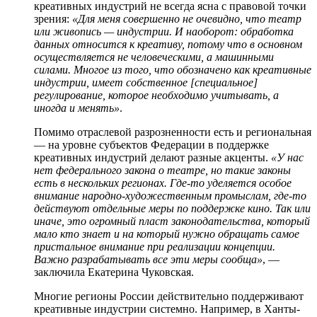
креативных индустрий не всегда ясна с правовой точки
зрения:
«Для меня совершенно не очевидно, что театр
или живопись — индустрии. И
наоборот: обработка
данных относится к креативу, потому что в основном
осуществляется не человеческими, а машинными
силами. Многое из того, что обозначено как креативные
индустрии, имеет собственное [специальное]
регулирование
,
которое необходимо учитывать
,
а
иногда и менять»
.
Помимо отраслевой разрозненности есть и региональная
— на уровне субъектов Федерации в поддержке
креативных индустрий делают разные акценты.
«У нас
нет федерального закона о театре, но такие законы
есть в нескольких регионах. Где-то уделяется особое
внимание народно-художественным промыслам, где-то
действуют отдельные меры по поддержке кино. Так или
иначе, это огромный пласт законодательства, который
мало кто знает и на который нужно обращать самое
пристальное внимание при реализации концепции.
Важно разрабатывать все эти меры сообща»
, —
заключила Екатерина Чуковская.
Многие регионы России действительно поддерживают
креативные индустрии системно. Например, в Ханты-