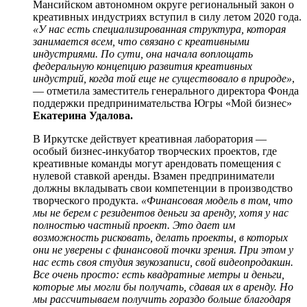
Мансийском автономном округе региональный закон о
креативных индустриях вступил в силу летом 2020 года.
«У нас есть специализированная структура, которая
занимается всем, что связано с креативными
индустриями. По сути, она начала воплощать
федеральную концепцию развития креативных
индустрий, когда той еще не существовало в природе»
,
— отметила заместитель генерального директора Фонда
поддержки предпринимательства Югры «Мой бизнес»
Екатерина Удалова.
В Иркутске действует креативная лаборатория —
особый бизнес-инкубатор творческих проектов, где
креативные команды могут арендовать помещения с
нулевой ставкой аренды. Взамен предприниматели
должны вкладывать свои компетенции в производство
творческого продукта.
«Финансовая модель в том, что
мы не берем с резидентов деньги за аренду, хотя у нас
полностью частный проект. Это дает им
возможность рисковать, делать проекты, в которых
они не уверены с финансовой точки зрения. При этом у
нас есть своя студия звукозаписи, свой видеопродакшн.
Все очень просто: есть квадратные метры и деньги,
которые мы могли бы получать, сдавая их в аренду. Но
мы рассчитываем получить гораздо больше благодаря