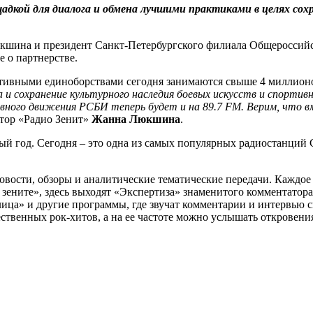
дкой для диалога и обмена лучшими практиками в целях сохр
Люкшина и президент Санкт-Петербургского филиала Общеросси
 о партнерстве.
тивными единоборствами сегодня занимаются свыше 4 миллион
 и сохранение культурного наследия боевых искусств и спортив
тивного движения РСБИ теперь будет и на 89.7 FM. Верим, чт
ктор «Радио Зенит»
Жанна Люкшина
.
ый год. Сегодня – это одна из самых популярных радиостанций
вости, обзоры и аналитические тематические передачи. Каждое
в зените», здесь выходят «Экспертиза» знаменитого комментатор
ца» и другие программы, где звучат комментарии и интервью с
твенных рок-хитов, а на ее частоте можно услышать откровени