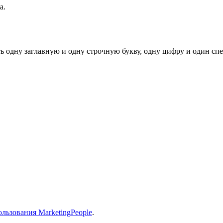
а.
ь одну заглавную и одну строчную букву, одну цифру и один спец
льзования MarketingPeople
.