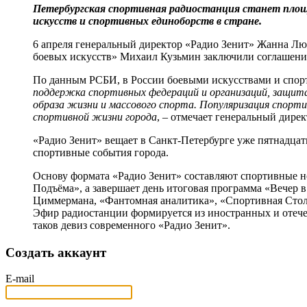
Петербургская спортивная радиостанция станет площа
искусств и спортивных единоборств в стране.
6 апреля генеральный директор «Радио Зенит» Жанна 
боевых искусств» Михаил Кузьмин заключили соглашение
По данным РСБИ, в России боевыми искусствами и спор
поддержка спортивных федераций и организаций, защита
образа жизни и массового спорта. Популяризация спор
спортивной жизни города
, – отмечает генеральный дире
«Радио Зенит» вещает в Санкт-Петербурге уже пятнадцат
спортивные события города.
Основу формата «Радио Зенит» составляют спортивные но
Подъёма», а завершает день итоговая программа «Вечер 
Циммермана, «Фантомная аналитика», «Спортивная Столи
Эфир радиостанции формируется из иностранных и отечес
таков девиз современного «Радио Зенит».
Создать аккаунт
E-mail