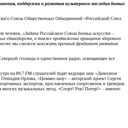
анения, поддержки и развития культурного наследия боевых
йского Союза Общественных Объединений «Российский Союз
ов человек.
«Задача Российского Союза боевых искусств –
ных единоборств, а также продвижение принципов здорового
о вместе мы сможем заложить прочный фундамент развития
 Северной столицы и единственное радио, освещающее все
 утро на 89.7 FM слушателей будят ведущие шоу «Дивизион
а Геннадия Орлова, «Циммес-шоу» – авторский проект Сергея
портивных экспертов, прославленных спортсменов и тренеров.
я многих музыкальных звезд. «Спорт! Рок! Питер!» – именно