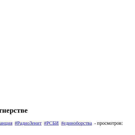
тнерстве
танция
#РадиоЗенит
#РСБИ
#единоборства
- просмотров: