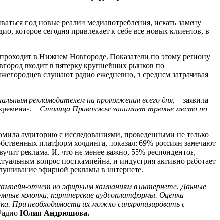
ваться под новые реалии медиапотребления, искать замену
о, которое сегодня привлекает к себе все новых клиентов, в
 проходит в Нижнем Новгороде. Показатели по этому региону
вгород входит в пятерку крупнейших рынков по
ижегородцев слушают радио ежедневно, в среднем затрачивая
альным рекламодателем на протяжении всего дня,
– заявила
времена». –
Столица Приволжья занимает третье место по
омила аудиторию с исследованиями, проведенными не только
обственных платформ холдинга, показал: 69% россиян замечают
учит реклама. И, что не менее важно, 55% респондентов,
актуальным вопрос посткампейна, и индустрия активно работает
слушивание эфирной рекламы в интернете.
ткампейн-отчет по эфирным кампаниям в интернете. Данные
 умные колонки, партнерские аудиоплатформы. Оценка
ика. При необходимости их можно синхронизировать с
Радио
Юлия Андрюшова.