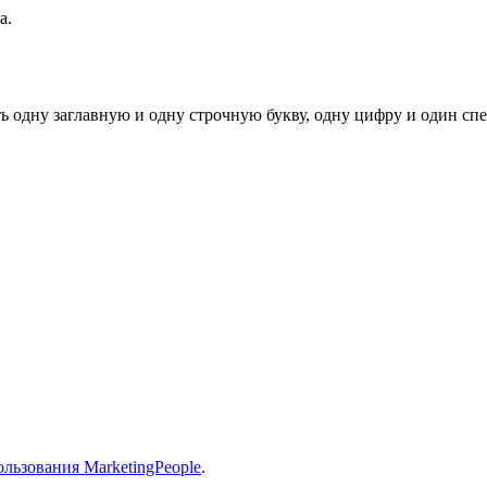
а.
ь одну заглавную и одну строчную букву, одну цифру и один спец
льзования MarketingPeople
.