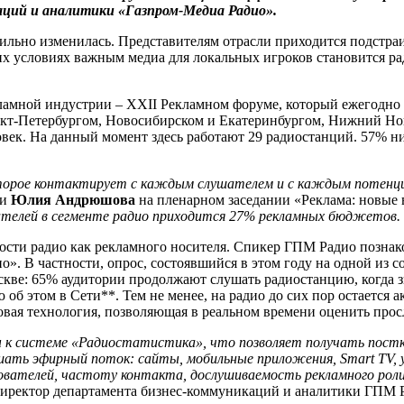
ций и аналитики «Газпром-Медиа Радио».
ильно изменилась. Представителям отрасли приходится подстраи
 условиях важным медиа для локальных игроков становится ради
ламной индустрии – XXII Рекламном форуме, который ежегодно
нкт-Петербургом, Новосибирском и Екатеринбургом, Нижний Но
овек. На данный момент здесь работают 29 радиостанций. 57% н
торое контактирует с каждым слушателем и с каждым потенци
ки
Юлия Андрюшова
на пленарном заседании «Реклама: новые 
дателей в сегменте радио приходится 27% рекламных бюджетов.
ости радио как рекламного носителя. Спикер ГПМ Радио познак
. В частности, опрос, состоявшийся в этом году на одной из с
скве: 65% аудитории продолжают слушать радиостанцию, когда зв
об этом в Сети**. Тем не менее, на радио до сих пор остается 
новая технология, позволяющая в реальном времени оценить про
ы к системе «Радиостатистика»
, что позволяет получать пос
ушать эфирный поток: сайты, мобильные приложения, Smart TV,
ователей, частоту контакта, дослушиваемость рекламного рол
директор департамента бизнес-коммуникаций и аналитики ГПМ 