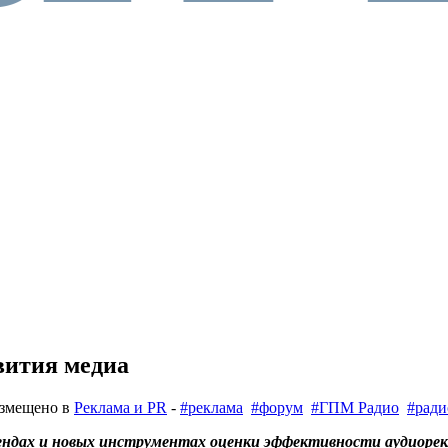
вития медиа
азмещено в
Реклама и PR
-
#реклама
#форум
#ГПМ Радио
#ради
рендах и новых инструментах оценки эффективности аудиоре