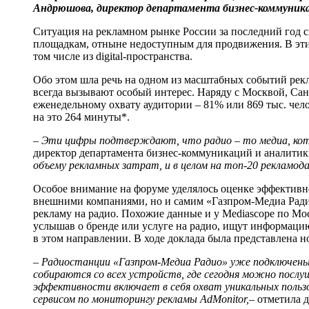
Андрюшова, директор департамента бизнес-коммуника
Ситуация на рекламном рынке России за последний год с
площадкам, отныне недоступным для продвижения. В этих
том числе из digital-пространства.
Обо этом шла речь на одном из масштабных событий рек
всегда вызывают особый интерес. Наряду с Москвой, Са
еженедельному охвату аудитории – 81% или 869 тыс. чел
на это 264 минуты*.
– Эти цифры подтверждают, что радио – то медиа, ко
директор департамента бизнес-коммуникаций и аналити
объему рекламных затрат, и в целом на топ-20 рекламо
Особое внимание на форуме уделялось оценке эффективн
внешними компаниями, но и самим «Газпром-Медиа Радио»
рекламу на радио. Похожие данные и у Mediascope по Мо
услышав о бренде или услуге на радио, ищут информацию 
в этом направлении. В ходе доклада была представлена 
– Радиостанции
«Газпром-Медиа Радио» уже подключен
собираются со всех устройств, где сегодня можно посл
эффективности включает в себя охват уникальных польз
сервисом по мониторингу рекламы AdMonitor,
– отметила 