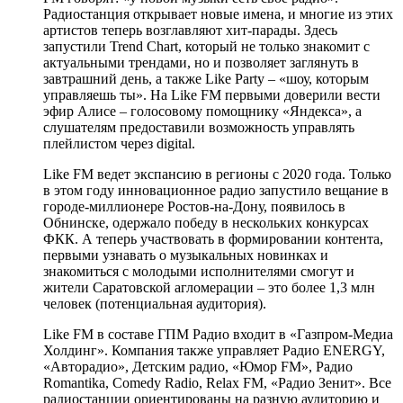
Радиостанция открывает новые имена, и многие из этих
артистов теперь возглавляют хит-парады. Здесь
запустили Trend Chart, который не только знакомит с
актуальными трендами, но и позволяет заглянуть в
завтрашний день, а также Like Party – «шоу, которым
управляешь ты». На Like FM первыми доверили вести
эфир Алисе – голосовому помощнику «Яндекса», а
слушателям предоставили возможность управлять
плейлистом через digital.
Like FM ведет экспансию в регионы с 2020 года. Только
в этом году инновационное радио запустило вещание в
городе-миллионере Ростов-на-Дону, появилось в
Обнинске, одержало победу в нескольких конкурсах
ФКК. А теперь участвовать в формировании контента,
первыми узнавать о музыкальных новинках и
знакомиться с молодыми исполнителями смогут и
жители Саратовской агломерации – это более 1,3 млн
человек (потенциальная аудитория).
Like FM в составе ГПМ Радио входит в «Газпром-Медиа
Холдинг». Компания также управляет Радио ENERGY,
«Авторадио», Детским радио, «Юмор FM», Радио
Romantika, Comedy Radio, Relax FM, «Радио Зенит». Все
радиостанции ориентированы на разную аудиторию и