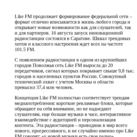
Like FM продолжает формирование федеральной сети –
формат отлично вписывается в жизнь любого города и
открывает новые возможности как для слушателей, так
и для партнеров. 16 августа запуск инновационной
радиостанции состоялся в Саратове. Шквал трендовых
хитов и классного настроения ждет всех на частоте
101.5 FM.
С появлением радиостанции в одном из крупнейших
городов Поволжья сеть Like FM выросла до 20
передатчиков, сигнал которых покрывает свыше 9,8 тыс.
городов и населенных пунктов России. Совокупный
технический охват с учетом Москвы и области
превысил 37,4 млн человек.
Концепция Like FM полностью соответствует трендам
медиапотребления: короткие рекламные блоки, которые
обращают на себя внимание, но не надоедают
слушателям, еще больше музыки в часе, интерактивное
взаимодействие с аудиторией и персонализация
контента. Эта радиостанция – проводник в мир всего
нового, прогрессивного, и не случайно именно про Like
FM говорят: «у новой музыки есть свое радио».