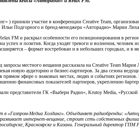
тавлены кейсы «Авторадио» и Relax F
M
.
г» ) приняли участие в конференции Creative Team, организова
 Ильи Подгорного и бренд-менеджера «Авторадио» Марии Лиха
lax FM и раскрыл особенности его позиционирования в региона
на успех и позитив. Когда уходят тревоги и волнения, человек 
расширяется – формат востребован и в небольших городках, и в
д запросы местного вещания рассказала на Creative Team Мария
лекая новую аудиторию и бизнес-партнеров. За два сезона ведущ
 прямом эфире о знаковых местах, людях и событиях регионов. 
чшению финансовых показателей партнеров, укреплению бартер
азали представители ГК «Выбери Радио», Krutoy Media, «Русск
дит в «Газпром-Медиа Холдинг». Объединяет радиобренды: «Авт
», развивает интернет-вещание, строит сеть собственных филиал
сибирске, Красноярске и Казани.
Генеральный директор ГПМ Р