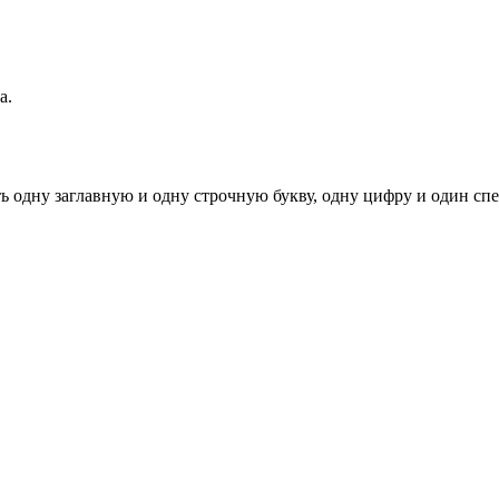
а.
ь одну заглавную и одну строчную букву, одну цифру и один спец