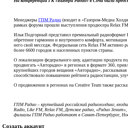
На конференции ГК «Выбери Радио» в Сочи были предс
Менеджеры
ГПМ Радио
(входит в «Газпром-Медиа Холдин
рамках форума прошли выступления продюсера Relax FM
Илья Подгорный представил премиальный радиоформат Re
обретение гармонии и внутреннего комфорта, мотивация 
него свой месседж. Федеральная сеть Relax FM активно 
более 6600 городов и населенных пунктов страны.
О локализации федерального шоу, адаптации продукта по
продвигать «Авторадио» в регионах в формате 360, прив
крупнейших городов вещания «Авторадио», рассказывая в
способствовало повышению рейтинга радиостанции, улу
О продвижении в регионах на Creative Team также расск
ГПМ Радио – крупнейший российский радиохолдинг, вхо
Radio, Like FM, Relax FM, Детское радио, «Радио Зенит
филиалы ГПМ Радио работают в Санкт-Петербурге, Ново
Создать аккаунт