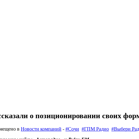
сказали о позиционировании своих форм
змещено в
Новости компаний
-
#Сочи
#ГПМ Радио
#Выбери Ра