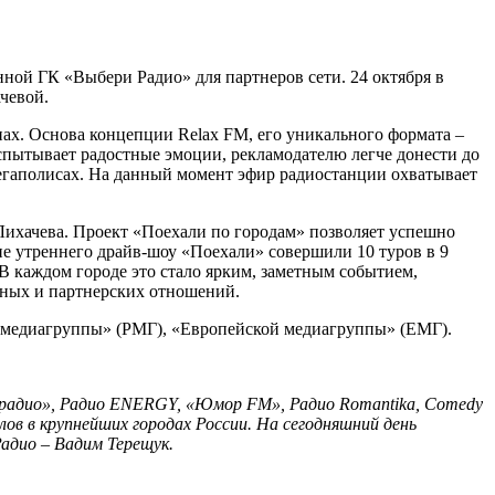
нной ГК «Выбери Радио» для партнеров сети. 24 октября в
чевой.
х. Основа концепции Relax FM, его уникального формата –
испытывает радостные эмоции, рекламодателю легче донести до
 мегаполисах. На данный момент эфир радиостанции охватывает
 Лихачева. Проект «Поехали по городам» позволяет успешно
ие утреннего драйв-шоу «Поехали» совершили 10 туров в 9
В каждом городе это стало ярким, заметным событием,
ных и партнерских отношений.
ой медиагруппы» (РМГ), «Европейской медиагруппы» (ЕМГ).
орадио», Радио ENERGY, «Юмор FM», Радио Romantika, Comedy
ов в крупнейших городах России. На сегодняшний день
адио – Вадим Терещук.