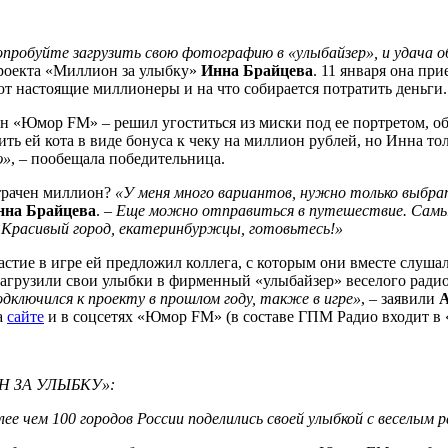
 попробуйте загрузить свою фотографию в «улыбайзер», и удача 
роекта «Миллион за улыбку»
Инна Брайцева
. 11 января она пр
уют настоящие миллионеры и на что собирается потратить деньги.
ан «Юмор FM» – решил угоститься из миски под ее портретом, 
 ей кота в виде бонуса к чеку на миллион рублей, но Инна толь
ю»
, – пообещала победительница.
отрачен миллион?
«У меня много вариантов, нужно только выбра
нна Брайцева
. –
Еще можно отправиться в путешествие. Самый 
. Красивый город, екатеринбуржцы, готовьтесь!»
астие в игре ей предложил коллега, с которым они вместе слуш
 загрузили свои улыбки в фирменный «улыбайзер» веселого ради
одключился к проекту в прошлом году, также в игре»
, – заявили
а
сайте
и в соцсетях «Юмор FM» (в составе ГПМ Радио входит в 
 ЗА УЛЫБКУ»:
ее чем 100 городов России поделились своей улыбкой с веселым р