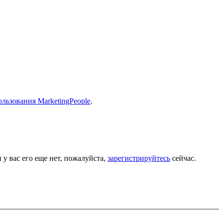
льзования MarketingPeople
.
 у вас его еще нет, пожалуйста,
зарегистрируйтесь
сейчас.