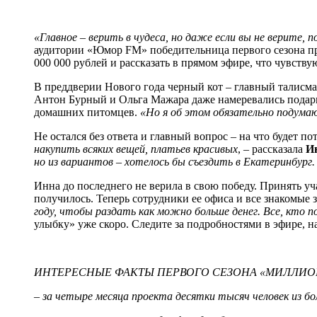
«Главное – верить в чудеса, но даже если вы не верите,
аудитории «Юмор FM» победительница первого сезона п
000 000 рублей и рассказать в прямом эфире, что чувств
В преддверии Нового года черный кот – главный талисм
Антон Бурный и Ольга Мажара даже намеревались подарить
домашних питомцев.
«Но я об этом обязательно подума
Не остался без ответа и главный вопрос – на что будет п
накупить всяких вещей, платьев красивых
, – рассказала
И
но из вариантов – хотелось бы съездить в Екатеринбург
Инна до последнего не верила в свою победу. Принять уч
получилось. Теперь сотрудники ее офиса и все знакомые
году, чтобы раздать как можно больше денег. Все, кто п
улыбку» уже скоро. Следите за подробностями в эфире, н
ИНТЕРЕСНЫЕ ФАКТЫ ПЕРВОГО СЕЗОНА «МИЛЛИОН
– за четыре месяца проекта десятки тысяч человек из бол