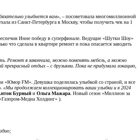
обязательно улыбнется вам»
, – посоветовала многомиллионной
иехала из Санкт-Петербурга в Москву, чтобы получить чек на 1
обеспечив Инне победу в суперфинале. Ведущие «Шутки Шоу»
ко что сделала в квартире ремонт и пока опасается заводить
ть. Ремонт я закончила, можно поменять мебель, а можно
прекрасный отдых – с друзьями. Пока не придумала локацию,
али «Юмор FM». Девушка поделилась улыбкой со страной, и все
о.
«Мы продолжаем коллекционировать ваши улыбки и в 2024
Антон Бурный
и
Ольга Мажара
. Новый сезон «Миллион за
«Газпром-Медиа Холдинг» ).
адио;