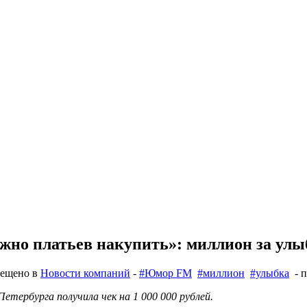
ожно платьев накупить»: миллион за ул
мещено в
Новости компаний
-
#Юмор FM
#миллион
#улыбка
- п
тербурга получила чек на 1 000 000 рублей.