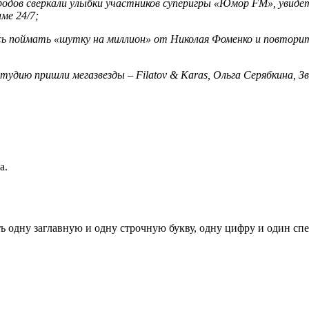
ородов сверкали улыбки участников суперигры «Юмор FM», увиде
ме 24/7;
ось поймать «шутку на миллион» от Николая Фоменко и повтори
тудию пришли мегазвезды – Filatov & Karas, Ольга Серябкина, З
а.
ь одну заглавную и одну строчную букву, одну цифру и один спец