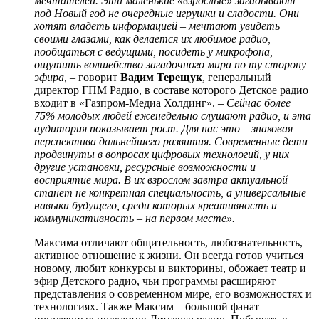
мечтателей. Эти маленькие «взрослые» загадывают
под Новый год не очередные игрушки и сладости. Они
хотят владеть информацией – мечтают увидеть
своими глазами, как делается их любимое радио,
пообщаться с ведущими, посидеть у микрофона,
ощутить волшебство загадочного мира по ту сторону
эфира,
– говорит
Вадим Терещук
, генеральный
директор ГПМ Радио, в составе которого Детское радио
входит в «Газпром-Медиа Холдинг». –
Сейчас более
75% молодых людей еженедельно слушают радио, и эта
аудитория показывает рост. Для нас это – знаковая
перспектива дальнейшего развития. Современные дети
продвинуты в вопросах цифровых технологий, у них
другие установки, ресурсные возможности и
восприятие мира. В их взрослом завтра актуальной
станет не конкретная специальность, а универсальные
навыки будущего, среди которых креативность и
коммуникативность – на первом месте».
Максима отличают общительность, любознательность,
активное отношение к жизни. Он всегда готов учиться
новому, любит конкурсы и викторины, обожает театр и
эфир Детского радио, чьи программы расширяют
представления о современном мире, его возможностях и
технологиях. Также Максим – большой фанат