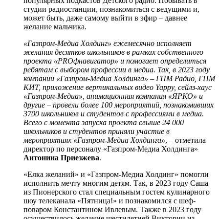
популярных подкастов Детского радио. Побывать в
студии радиостанции, познакомиться с ведущими и,
может быть, даже самому выйти в эфир – давнее
желание мальчика.
«Газпром-Медиа Холдинг» ежемесячно исполняет
желания десятков школьников в рамках собственного
проекта «PROфнавигатор» и помогает определиться
ребятам с выбором профессии в медиа. Так, в 2023 году
компании «Газпром-Медиа Холдинга» – ГПМ Радио, ГПМ
КИТ, приложение вертикальных видео Yappy, сейлз-хаус
«Газпром-Медиа», анимационная компания «ЯРКО» и
другие – провели более 100 мероприятий, познакомивших
3700 школьников и студентов с профессиями в медиа.
Всего с момента запуска проекта свыше 24 000
школьников и студентов приняли участие в
мероприятиях «Газпром-Медиа Холдинга»
, – отметила
директор по персоналу «Газпром-Медиа Холдинга»
Антонина Приезжева
.
«Елка желаний» и «Газпром-Медиа Холдинг» помогли
исполнить мечту многим детям. Так, в 2023 году Саша
из Пионерского стал специальным гостем кулинарного
шоу телеканала «Пятница!» и познакомился с шеф-
поваром Константином Ивлевым. Также в 2023 году
осуществилось желание шестилетней Виктории из