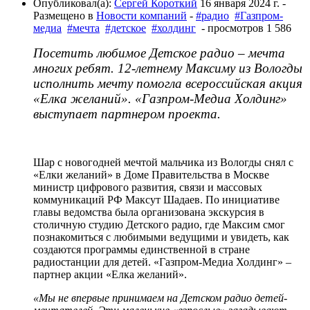
Опубликовал(а):
Сергей Короткий
16 января 2024 г.
-
Размещено в
Новости компаний
-
#радио
#Газпром-
медиа
#мечта
#детское
#холдинг
- просмотров 1 586
Посетить любимое Детское радио – мечта
многих ребят. 12-летнему Максиму из Вологды
исполнить мечту помогла всероссийская акция
«Елка желаний». «Газпром-Медиа Холдинг»
выступает партнером проекта.
Шар с новогодней мечтой мальчика из Вологды снял с
«Елки желаний» в Доме Правительства в Москве
министр цифрового развития, связи и массовых
коммуникаций РФ Максут Шадаев. По инициативе
главы ведомства была организована экскурсия в
столичную студию Детского радио, где Максим смог
познакомиться с любимыми ведущими и увидеть, как
создаются программы единственной в стране
радиостанции для детей. «Газпром-Медиа Холдинг» –
партнер акции «Елка желаний».
«Мы не впервые принимаем на Детском радио детей-