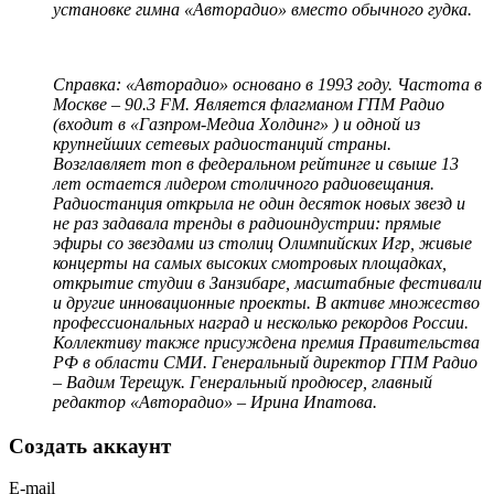
установке гимна «Авторадио» вместо обычного гудка.
Справка: «Авторадио» основано в 1993 году. Частота в
Москве – 90.3 FM. Является флагманом ГПМ Радио
(входит в «Газпром-Медиа Холдинг» ) и одной из
крупнейших сетевых радиостанций страны.
Возглавляет топ в федеральном рейтинге и свыше 13
лет остается лидером столичного радиовещания.
Радиостанция открыла не один десяток новых звезд и
не раз задавала тренды в радиоиндустрии: прямые
эфиры со звездами из столиц Олимпийских Игр, живые
концерты на самых высоких смотровых площадках,
открытие студии в Занзибаре, масштабные фестивали
и другие инновационные проекты. В активе множество
профессиональных наград и несколько рекордов России.
Коллективу также присуждена премия Правительства
РФ в области СМИ. Генеральный директор ГПМ Радио
– Вадим Терещук. Генеральный продюсер, главный
редактор «Авторадио» – Ирина Ипатова.
Создать аккаунт
E-mail