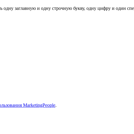
ь одну заглавную и одну строчную букву, одну цифру и один спец
льзования MarketingPeople
.