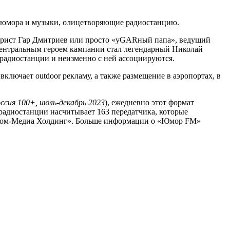
 юмора и музыки, олицетворяющие радиостанцию.
рист Гар Дмитриев или просто «уGARный папа», ведущий
Центральным героем кампании стал легендарный Николай
радиостанции и неизменно с ней ассоциируются.
лючает outdoor рекламу, а также размещение в аэропортах, в
оссия 100+, июль-декабрь 2023
), ежедневно этот формат
радиостанции насчитывает 163 передатчика, которые
зпром-Медиа Холдинг». Больше информации о «Юмор FM»