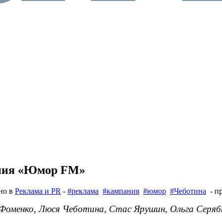
ания «Юмор FM»
но в
Реклама и PR
-
#реклама
#кампания
#юмор
#Чеботина
- пр
й Фоменко, Люся Чеботина, Стас Ярушин, Ольга Серяб