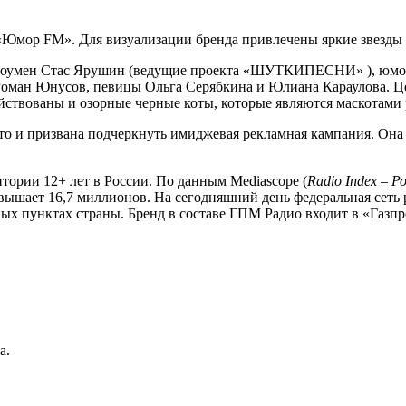
мор FM». Для визуализации бренда привлечены яркие звезды
и шоумен Стас Ярушин (ведущие проекта «ШУТКИПЕСНИ» ), юмо
 Роман Юнусов, певицы Ольга Серябкина и Юлиана Караулова. 
ствованы и озорные черные коты, которые являются маскотами 
 и призвана подчеркнуть имиджевая рекламная кампания. Она вк
тории 12+ лет в России. По данным Mediascope (
Radio Index – Р
вышает 16,7 миллионов. На сегодняшний день федеральная сеть 
нных пунктах страны. Бренд в составе ГПМ Радио входит в «Га
а.