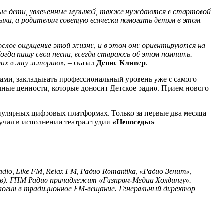
вые дети, увлеченные музыкой, также нуждаются в стартовой
ыки, а родителям советую всячески помогать детям в этом.
рослое ощущение этой жизни, и в этом они ориентируются на
гда пишу свои песни, всегда стараюсь об этом помнить.
мих в эту историю»
, – сказал
Денис Клявер
.
тами, закладывать профессиональный уровень уже с самого
ечные ценности, которые доносит Детское радио. Прием нового
пулярных цифровых платформах. Только за первые два месяца
учал в исполнении театра-студии
«Непоседы»
.
o, Like FM, Relax FM, Радио Romantika, «Радио Зенит»,
в). ГПМ Радио принадлежит «Газпром-Медиа Холдингу».
ологии в традиционное FM-вещание. Генеральный директор