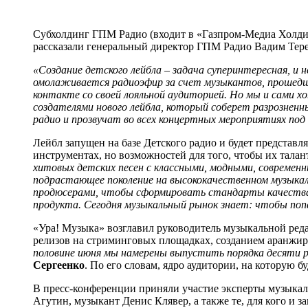
Субхолдинг ГПМ Радио (входит в «Газпром-Медиа Холдин
рассказали генеральный директор ГПМ Радио Вадим Тере
«Создание детского лейбла – задача суперинтересная, и 
омолаживается радиоэфир за счет музыкантов, прошедш
контакте со своей лояльной аудиторией. Но мы и сами
создателями нового лейбла, который соберет разрозненн
радио и прозвучат во всех концертных мероприятиях по
Лейбл запущен на базе Детского радио и будет представ
инструментах, но возможностей для того, чтобы их талант
хитовых детских песен с классными, модными, современ
подрастающее поколение на высококачественном музыкал
продюсерами, чтобы сформировать стандарты качества, 
продукта. Сегодня музыкальный рынок знает: чтобы попа
«Ура! Музыка» возглавил руководитель музыкальной ред
релизов на стриминговых площадках, созданием аранжир
половине июня мы намерены выпустить порядка десяти рел
Сергеенко
. По его словам, ядро аудитории, на которую 
В пресс-конференции приняли участие эксперты музыкал
Агутин, музыкант Денис Клявер, а также те, для кого и 