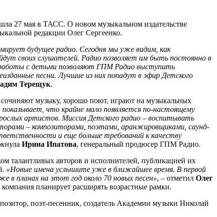
ошла 27 мая в ТАСС. О новом музыкальном издательстве
ыкальной редакции Олег Сергеенко.
рмирует будущее радио. Сегодня мы уже видим, как
дут своих слушателей. Радио позволяет им быть постоянно в
т работы с детьми позволяют ГПМ Радио выступить
еизданные песни. Лучшие из них попадут в эфир Детского
адим Терещук
.
и сочиняют музыку, хорошо поют, играют на музыкальных
т показывает, что крайне мало появляется по-настоящему
зрослых артистов. Миссия Детского радио – воспитывать
вторами – композиторами, поэтами, аранжировщиками, саунд-
тветственности и еще больше требований к качеству
еркнула
Ирина Ипатова
, генеральный продюсер ГПМ Радио.
ком талантливых авторов и исполнителей, публикацией их
й.
«Новые имена услышите уже в ближайшее время. В первой
е в планах на этот год около 70 новых песен»
, – отметил
Олег
ем компания планирует расширять возрастные рамки.
позитор, поэт-песенник, создатель Академии музыки Николай