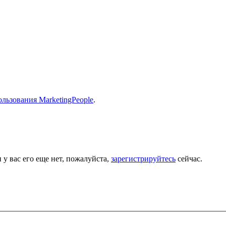
льзования MarketingPeople
.
 у вас его еще нет, пожалуйста,
зарегистрируйтесь
сейчас.