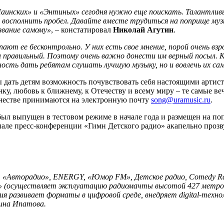
Шаинских» и «Энтиных» сегодня нужно еще поискать. Талантли
т восполнить пробел. Давайте вместе трудиться на поприще муз
звание самому»
, – констатировал
Николай Агутин
.
ают ее бесконтрольно. У них есть свое мнение, порой очень вз
правильный. Поэтому очень важно донести им верный посыл. Ко
ность дать ребятам слушать лучшую музыку, но и вовлечь их са
бы дать детям возможность почувствовать себя настоящими артис
чку, любовь к ближнему, к Отечеству и всему миру – те самые в
ичестве принимаются на электронную почту
song@uramusic.ru
.
был выпущен в тестовом режиме в начале года и размещен на по
нале пресс-конференции «Гимн Детского радио» акапельно прозв
 «Авторадио», ENERGY, «Юмор FM», Детское радио, Comedy Radi
я» (осуществляет эксплуатацию радиомачты высотой 427 метро
ия развивает форматы в цифровой среде, внедряет digital-техн
ина Ипатова.