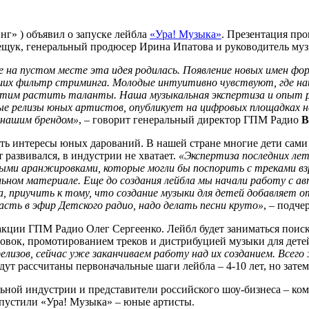
г» ) объявил о запуске лейбла
«Ура! Музыка»
. Презентация пр
щук, генеральный продюсер Ирина Ипатова и руководитель муз
не на пустом месте эта идея родилась. Появление новых имен фо
их фильтр стриминга. Молодые интуитивно чувствуют, где най
 хотим растить таланты. Наша музыкальная экспертиза и опы
ые релизы юных артистов, опубликует на цифровых площадках н
д нашим брендом»
, – говорит генеральный директор ГПМ Радио
В
лять интересы юных дарований. В нашей стране многие дети сам
 развивался, в индустрии не хватает.
«Экспертиза последних ле
ными аранжировками, которые могли бы поспорить с треками в
ьном материале. Еще до создания лейбла мы начали работу с а
приучить к тому, что создание музыки для детей добавляет о
сть в эфир Детского радио, надо делать песни круто»
, – подч
акции ГПМ Радио Олег Сергеенко. Лейбл будет заниматься поис
овок, промотированием треков и дистрибуцией музыки для дете
изов, сейчас уже заканчиваем работу над их созданием. Всего ж
будут рассчитаны первоначальные шаги лейбла – 4-10 лет, но зат
ьной индустрии и представители российского шоу-бизнеса – ком
запустили «Ура! Музыка» – юные артисты.