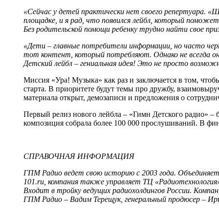
«Сейчас у детей практически нет своего репертуара. «
площадке, и я рад, что появился лейбл, который поможе
Без родительской помощи ребенку трудно найти свое при
«Дети – главные потребители информации, но часто черп
тот контент, который потребляют. Однако не всегда он 
Детский лейбл – гениальная идея! Это не просто возмож
Миссия «Ура! Музыка» как раз и заключается в том, что
старта. В приоритете будут темы про дружбу, взаимовыру
материала открыт, демозаписи и предложения о сотрудн
Первый релиз нового лейбла – «Гимн Детского радио» – 
композиция собрала более 100 000 прослушиваний. В фи
СПРАВОЧНАЯ ИНФОРМАЦИЯ
ГПМ Радио ведет свою историю с 2003 года. Объединяет
101.ru, компания также управляет ТЦ «Радиотехнологи
Входит в тройку ведущих радиохолдингов России. Компан
ГПМ Радио – Вадим Терещук, генеральный продюсер – Ир