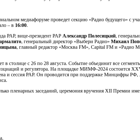
риальном медиафоруме проведет секцию «Радио будущего» с уч
ало – в
16:00
.
нда РАР, вице-президент РАР
Александр Полесицкий
, генерал
армалито
, генеральный директор «Выбери Радио»
Михаил Поп
ницына
, главный редактор «Москва FM», Capital FM и «Радио 
в столице с 26 по 28 августа. Событие объединит все сегмент
ссоциаций и регулятора. На площадке МИМФ-2024 состоится X
ена и сессия РАР. Он проводится при поддержке Минцифры РФ, 
са.
ько пленарных заседаний, церемония вручения XII Премии име
а.