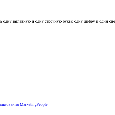
ь одну заглавную и одну строчную букву, одну цифру и один спец
льзования MarketingPeople
.