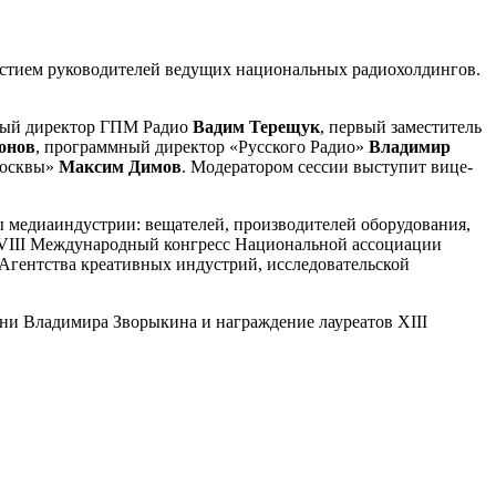
астием руководителей ведущих национальных радиохолдингов.
ьный директор ГПМ Радио
Вадим Терещук
, первый заместитель
онов
, программный директор «Русского Радио»
Владимир
Москвы»
Максим Димов
. Модератором сессии выступит вице-
ы медиаиндустрии: вещателей, производителей оборудования,
XVIII Международный конгресс Национальной ассоциации
Агентства креативных индустрий, исследовательской
ни Владимира Зворыкина и награждение лауреатов XIII