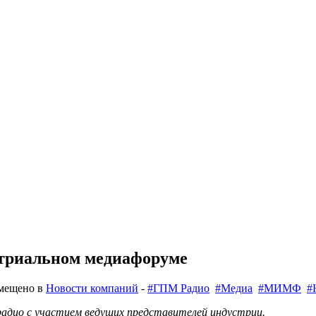
стриальном медиафоруме
змещено в
Новости компаний
-
#ГПМ Радио
#Медиа
#МИМФ
#
адио с участием ведущих представителей индустрии.