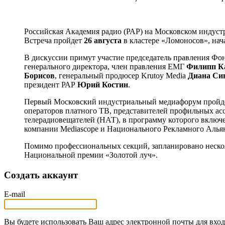
Российская Академия радио (РАР) на Московском индуст
Встреча пройдет
26 августа
в кластере «Ломоносов», нач
В дискуссии примут участие председатель правления Фо
генерального директора, член правления ЕМГ
Филипп К
Борисов
, генеральный продюсер Krutoy Media
Диана Си
президент РАР
Юрий Костин
.
Первый Московский индустриальный медиафорум пройдет 
операторов платного ТВ, представителей профильных а
телерадиовещателей (НАТ), в программу которого включ
компании Mediascope и Национального Рекламного Альян
Помимо профессиональных секций, запланировано нескол
Национальной премии «Золотой луч».
Создать аккаунт
E-mail
Вы будете использовать Ваш адрес электронной почты для вход