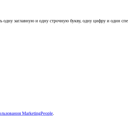
ь одну заглавную и одну строчную букву, одну цифру и один спец
льзования MarketingPeople
.