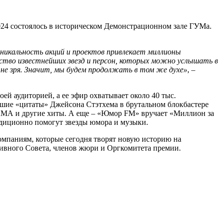
024 состоялось в историческом Демонстрационном зале ГУМа.
никальность акций и проектов привлекает миллионы
ество известнейших звезд и персон, которых можно услышать в
 не зря. Значит, мы будем продолжать в том же духе»
, –
ей аудиторией, а ее эфир охватывает около 40 тыс.
чшие «цитаты» Джейсона Стэтхема в брутальном блокбастере
АМА и другие хиты. А еще – «Юмор FM» вручает «Миллион за
радиционно помогут звезды юмора и музыки.
омпаниям, которые сегодня творят новую историю на
ивного Совета, членов жюри и Оргкомитета премии.