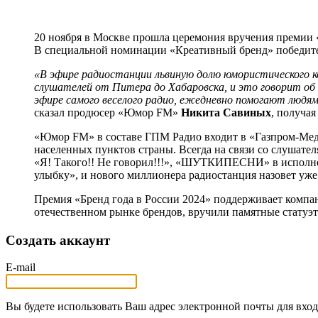
20 ноября в Москве прошла церемония вручения премии «
В специальной номинации «Креативный бренд» победит
«В эфире радиостанции львиную долю юмористического к
слушателей от Питера до Хабаровска, и это говорит об 
эфире самого веселого радио, ежедневно помогают людям
сказал продюсер «Юмор FM»
Никита Савиных
, получая
«Юмор FM» в составе ГПМ Радио входит в «Газпром-Медиа 
населенных пунктов страны. Всегда на связи со слушат
«Я! Такого!! Не говорил!!!», «ШУТКИПЕСНИ» в исполн
улыбку», и нового миллионера радиостанция назовет уже 
Премия «Бренд года в России 2024» поддерживает компа
отечественном рынке брендов, вручили памятные статуэ
Создать аккаунт
E-mail
Вы будете использовать Ваш адрес электронной почты для вход