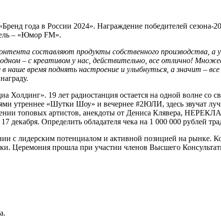
Бренд года в России 2024». Награждение победителей сезона-2
ель – «Юмор FM».
онтента составляют продукты собственного производства, а у
одном – с креативом у нас, действительно, все отлично! Множ
 в наше время поднять настроение и улыбнуться, а значит – все
 награду.
Холдинг». 19 лет радиостанция остается на одной волне со сво
елями утреннее «Шутки Шоу» и вечернее #2ЮЛИ, здесь звучат лу
ении топовых артистов, анекдоты от Дениса Клявера, НЕРЕКЛ
17 декабря. Определить обладателя чека на 1 000 000 рублей т
нии с лидерским потенциалом и активной позицией на рынке. К
тки. Церемония прошла при участии членов Высшего Консультат
а.