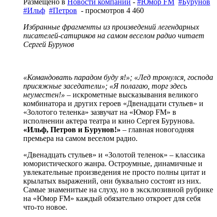
Размещено в
Новости компаний
-
#Юмор FM
#Бурунов
#Ильф
#Петров
- просмотров 4 460
Избранные фрагменты из произведений легендарных
писателей-сатириков на самом веселом радио читает
Сергей Бурунов
«Командовать парадом буду я!»; «Лед тронулся, господа
присяжные заседатели»; «Я полагаю, торг здесь
неуместен!»
– искрометные высказывания великого
комбинатора и других героев «Двенадцати стульев» и
«Золотого теленка» зазвучат на «Юмор FM» в
исполнении актера театра и кино Сергея Бурунова.
«Ильф, Петров и Бурунов!»
– главная новогодняя
премьера на самом веселом радио.
«Двенадцать стульев» и «Золотой теленок» – классика
юмористического жанра. Остроумные, динамичные и
увлекательные произведения не просто полны цитат и
крылатых выражений, они буквально состоят из них.
Самые знаменитые на слуху, но в эксклюзивной рубрике
на «Юмор FM» каждый обязательно откроет для себя
что-то новое.