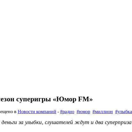
 сезон суперигры «Юмор FM»
мещено в
Новости компаний
-
#радио
#юмор
#миллион
#улыбка
еньги за улыбки, слушателей ждут и два суперприза