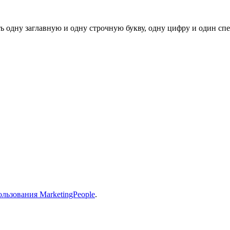
ь одну заглавную и одну строчную букву, одну цифру и один спец
льзования MarketingPeople
.