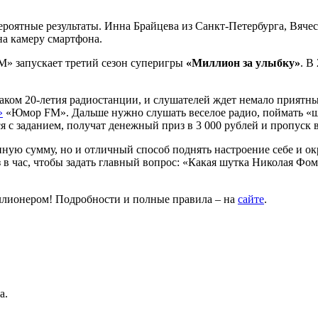
вероятные результаты. Инна Брайцева из Санкт-Петербурга, Вяч
на камеру смартфона.
» запускает третий сезон суперигры
«Миллион за улыбку»
. В
ком 20-летия радиостанции, и слушателей ждет немало приятны
»
«Юмор FM». Дальше нужно слушать веселое радио, поймать «ш
ся с заданием, получат денежный приз в 3 000 рублей и пропуск 
упную сумму, но и отличный способ поднять настроение себе и 
аз в час, чтобы задать главный вопрос: «Какая шутка Николая Ф
ллионером! Подробности и полные правила – на
сайте
.
а.