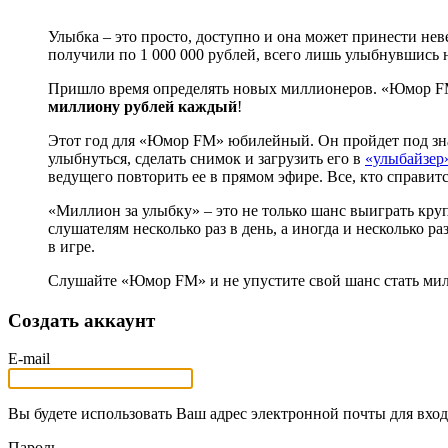
Улыбка – это просто, доступно и она может принести не
получили по 1 000 000 рублей, всего лишь улыбнувшись 
Пришло время определять новых миллионеров. «Юмор FM
миллиону рублей каждый
!
Этот год для «Юмор FM» юбилейный. Он пройдет под зна
улыбнуться, сделать снимок и загрузить его в
«улыбайзер
ведущего повторить ее в прямом эфире. Все, кто справит
«Миллион за улыбку» – это не только шанс выиграть кр
слушателям несколько раз в день, а иногда и несколько р
в игре.
Слушайте «Юмор FM» и не упустите свой шанс стать ми
Создать аккаунт
E-mail
Вы будете использовать Ваш адрес электронной почты для вход
Пароль