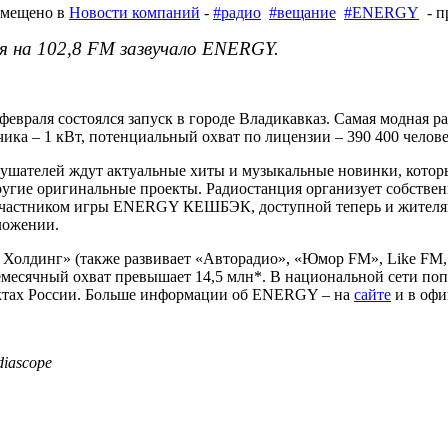
змещено в
Новости компаний
-
#радио
#вещание
#ENERGY
- п
я на 102,8 FM зазвучало ENERGY.
враля состоялся запуск в городе Владикавказ. Самая модная ра
ика – 1 кВт, потенциальный охват по лицензии – 390 400 челове
слушателей ждут актуальные хиты и музыкальные новинки, кото
игинальные проекты. Радиостанция организует собственные
стником игры ENERGY КЕШБЭК, доступной теперь и жителям Вл
ложении.
олдинг» (также развивает «Авторадио», «Юмор FM», Like FM, C
месячный охват превышает 14,5 млн*. В национальной сети попу
унктах России. Больше информации об ENERGY – на
сайте
и в офи
diascope