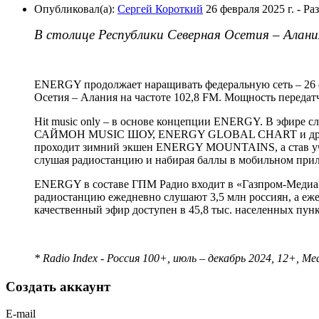
Опубликовал(а):
Сергей Короткий
26 февраля 2025 г.
- Ра
В столице Республики Северная Осетия – Алани
ENERGY продолжает наращивать федеральную сеть – 26 фе
Осетия – Алания на частоте 102,8 FM. Мощность передатч
Hit music only – в основе концепции ENERGY. В эфире 
САЙМОН MUSIC ШОУ, ENERGY GLOBAL CHART и другие ор
проходит зимний экшен ENERGY MOUNTAINS, а став уча
слушая радиостанцию и набирая баллы в мобильном при
ENERGY в составе ГПМ Радио входит в «Газпром-Медиа Х
радиостанцию ежедневно слушают 3,5 млн россиян, а еже
качественный эфир доступен в 45,8 тыс. населенных п
* Radio Index - Россия 100+, июль – декабрь 2024, 12+, Me
Создать аккаунт
E-mail