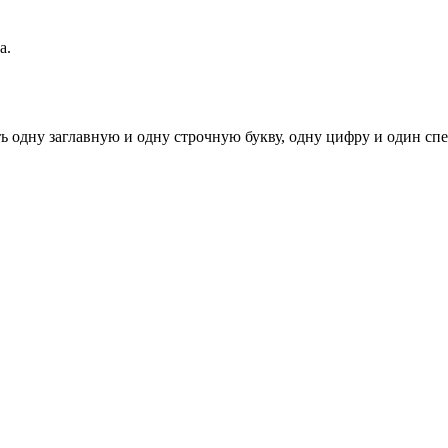
а.
ь одну заглавную и одну строчную букву, одну цифру и один спец