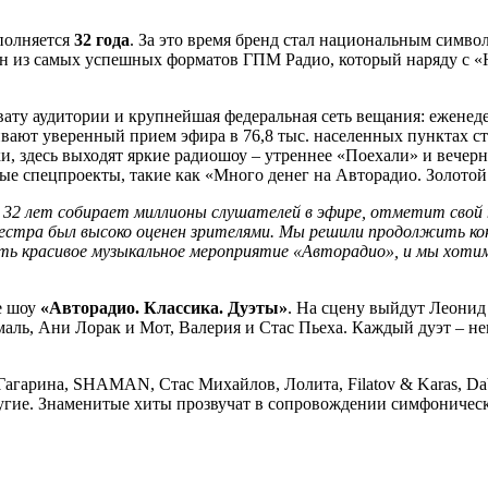
полняется
32 года
. За это время бренд стал национальным симво
ин из самых успешных форматов ГПМ Радио, который наряду с «
ату аудитории и крупнейшая федеральная сеть вещания: еженеде
ивают уверенный прием эфира в 76,8 тыс. населенных пунктах 
, здесь выходят яркие радиошоу – утреннее «Поехали» и вечерн
е спецпроекты, такие как «Много денег на Авторадио. Золотой 
 32 лет собирает миллионы слушателей в эфире, отметит свой 
стра был высоко оценен зрителями. Мы решили продолжить конц
ать красивое музыкальное мероприятие «Авторадио», и мы хоти
е шоу
«Авторадио. Классика. Дуэты»
. На сцену выйдут Леони
маль, Ани Лорак и Мот, Валерия и Стас Пьеха. Каждый дуэт – не
Гагарина, SHAMAN, Стас Михайлов, Лолита, Filatov & Karas, Da
ругие. Знаменитые хиты прозвучат в сопровождении симфоническ