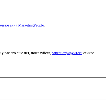
льзования MarketingPeople
.
 у вас его еще нет, пожалуйста,
зарегистрируйтесь
сейчас.