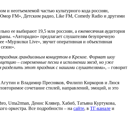
лом и неотъемлемой частью культурного кода россиян,
Юмор FM», Детским радио, Like FM, Comedy Radio и другими
льно ее выбирают 19,5 млн россиян, а ежемесячная аудитория
страны. «Авторадио» предлагает слушателям безупречную
ее «Мурзилки Live», звучит оперативная и объективная
сезон».
праздник грандиозным концертом в Кремле. Формат шоу
епцию – современные песни в исполнении звезд, но уже
м разделить этот праздник с нашими слушателями»
, – говорит
д Агутин и Владимир Пресняков, Филипп Киркоров и Люся
повторимое сочетание стилей, направлений, эмоций, и это
bro, Uma2rman, Денис Клявер, Хабиб, Татьяна Куртукова,
ого оркестра. Все подробности – на
сайте
, в
ТГ-канале
и