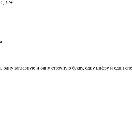
24, 12+
а.
ь одну заглавную и одну строчную букву, одну цифру и один спец