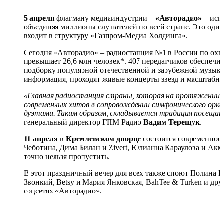
5 апреля
флагману медиаиндустрии –
«Авторадио»
– ис
объединяя миллионы слушателей по всей стране. Это од
входит в структуру «Газпром-Медиа Холдинга».
Сегодня «Авторадио» – радиостанция №1 в России по охв
превышает 26,6 млн человек*. 407 передатчиков обеспеч
подборку популярной отечественной и зарубежной музыки
информация, проходят живые концерты звезд и масштабны
«Главная радиостанция страны, которая на протяжении
современных хитов в сопровождении симфонического орке
дуэтами. Таким образом, складывается традиция посещ
генеральный директор ГПМ Радио
Вадим Терещук
.
11 апреля
в
Кремлевском дворце
состоится современно
Чеботина, Дима Билан и Zivert, Юлианна Караулова и Ак
точно нельзя пропустить.
В этот праздничный вечер для всех также споют Полина 
Звонкий, Betsy и Мария Янковская, BahTee & Turken и д
соцсетях «Авторадио».