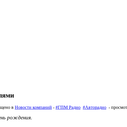
елями
ещено в
Новости компаний
-
#ГПМ Радио
#Авторадио
- просмот
ень рождения.