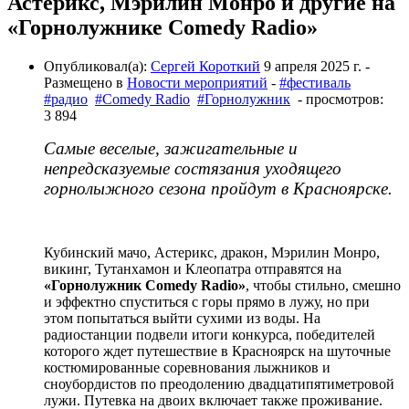
Астерикс, Мэрилин Монро и другие на
«Горнолужнике Comedy Radio»
Опубликовал(а):
Сергей Короткий
9 апреля 2025 г.
-
Размещено в
Новости мероприятий
-
#фестиваль
#радио
#Comedy Radio
#Горнолужник
- просмотров:
3 894
Самые веселые, зажигательные и
непредсказуемые состязания уходящего
горнолыжного сезона пройдут в Красноярске.
Кубинский мачо, Астерикс, дракон, Мэрилин Монро,
викинг, Тутанхамон и Клеопатра отправятся на
«Горнолужник Comedy Radio»
, чтобы стильно, смешно
и эффектно спуститься с горы прямо в лужу, но при
этом попытаться выйти сухими из воды. На
радиостанции подвели итоги конкурса, победителей
которого ждет путешествие в Красноярск на шуточные
костюмированные соревнования лыжников и
сноубордистов по преодолению двадцатипятиметровой
лужи. Путевка на двоих включает также проживание.