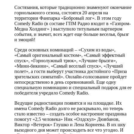
Состязания, которые традиционно знаменуют окончание
горнолыжного сезона, состоятся 20 апреля на
территории Фанпарка «Бобровый лог». В этом году
Comedy Radio (в составе ГПМ Радио входит в «Газпром-
Медиа Холдинг» ) выступило титульным партнером
события, и значит, всех ждет еще больше веселья, брызг
и эмоций!
Среди основных номинаций – «Сухим из воды»,
«Самый оригинальный костюм», «Самый эффектный
спуск», «Горнолужный трюк», «Лучшие брызги»,
«Мини-бикини», «Самый веселый спуск», «Лучший
полет», а гости выберут участника достойного «Приза
зрительских симпатий». Онлайн-голосование пройдет
непосредственно в день соревнований. Еще одну
специальную номинацию и специальный подарок для ее
победителя учредило Comedy Radio.
Ведущие радиостанции появятся и на площадке. Их
имена Comedy Radio долго не раскрывало, но теперь
стало известно – создать особое настроение праздника
помогут «2,5 человека» Ник «Олдскул» Дювбанов,
Виктор «Ветерок» Глушко и Лена Корнеева. В их шоу
выходного дня может происходить все что угодно. И