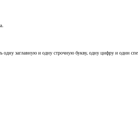
а.
ь одну заглавную и одну строчную букву, одну цифру и один спец