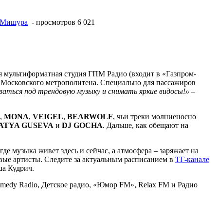
#Мишура
- просмотров 6 021
я мультиформатная студия ГПМ Радио (входит в «Газпром-
ю Московского метрополитена. Специально для пассажиров
аться под трендовую музыку и снимать яркие видосы!»
–
,
MONA
,
VEIGEL
,
BEARWOLF
, чьи треки молниеносно
ATYA GUSEVA
и
DJ GOCHA
. Дальше, как обещают на
де музыка живет здесь и сейчас, а атмосфера – заряжает на
вые артисты. Следите за актуальным расписанием в
ТГ-канале
ша Кудрич.
edy Radio, Детское радио, «Юмор FM», Relax FM и Радио