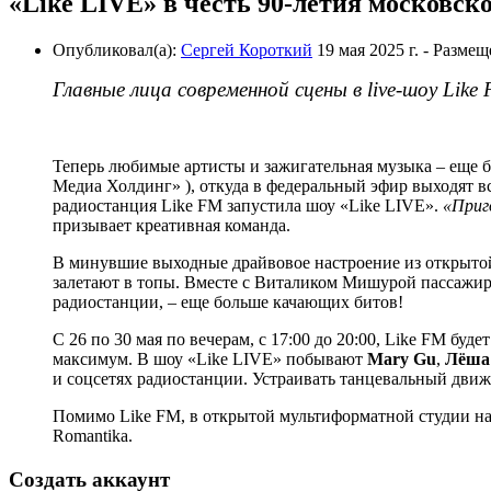
«Like LIVE» в честь 90-летия московск
Опубликовал(а):
Сергей Короткий
19 мая 2025 г.
- Размещ
Главные лица современной сцены в live-шоу Like
Теперь любимые артисты и зажигательная музыка – еще б
Медиа Холдинг» ), откуда в федеральный эфир выходят в
радиостанция Like FM запустила шоу «Like LIVE».
«Приг
призывает креативная команда.
В минувшие выходные драйвовое настроение из открыто
залетают в топы. Вместе с Виталиком Мишурой пассажи
радиостанции, – еще больше качающих битов!
С 26 по 30 мая по вечерам, с 17:00 до 20:00, Like FM бу
максимум. В шоу «Like LIVE» побывают
Mary Gu
,
Лёша
и соцсетях радиостанции. Устраивать танцевальный дви
Помимо Like FM, в открытой мультиформатной студии н
Romantika.
Создать аккаунт