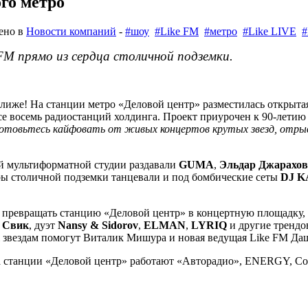
ого метро
ено в
Новости компаний
-
#шоу
#Like FM
#метро
#Like LIVE
 FM прямо из сердца столичной подземки.
лиже! На станции метро «Деловой центр» разместилась открыта
се восемь радиостанций холдинга. Проект приурочен к 90-лети
отовьтесь кайфовать от живых концертов крутых звезд, отрыв
й мультиформатной студии раздавали
GUMA
,
Эльдар Джарахов
ры столичной подземки танцевали и под бомбические сеты
DJ K
дет превращать станцию «Деловой центр» в концертную площадку, г
 Свик
, дуэт
Nansy & Sidorov
,
ELMAN
,
LYRIQ
и другие трендо
ж звездам помогут Виталик Мишура и новая ведущая Like FM Да
а станции «Деловой центр» работают «Авторадио», ENERGY, Com