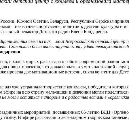
ский детский центр с юбилеем и организовала мастер
ов России, Южной Осетии, Беларуси, Республики Сербская прин
ными – известные спортсмены, политики, деятели культуры и ис
сь главный редактор Детского радио Елена Бондаренко.
цать летних смен из них – мои! Всероссийский детский центр
п
рена. Счастлива была
вновь ощутить эту удивительную атмосф
ондаренко
.
сов, в ходе которых рассказала о работе современной радиостанци
и для новых проектов, что должен знать и уметь настоящий вед
е провела две мотивационные встречи, сняла контент для Детск
не раз уже устраивала творческие конкурсы, победители которых
 эфире на всю страну мальчишки и девчонки могли поделиться 
 не могли остаться в стороне и с радостью встали в «орлятский
аздничных мероприятий, посвященных 65-летию ВДЦ «Орлёнок»
 гимну. В эфире рассказали о легендарном творческом тандеме