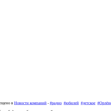
мещено в
Новости компаний
-
#радио
#юбилей
#детское
#Орлён