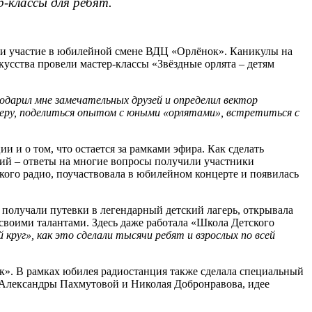
-классы для ребят.
яли участие в юбилейной смене ВДЦ «Орлёнок». Каникулы на
кусства провели мастер-классы «Звёздные орлята – детям
одарил мне замечательных друзей и определил вектор
еру,
поделиться опытом с юными «орлятами», встретиться с
и и о том, что остается за рамками эфира. Как сделать
ущий – ответы на многие вопросы получили участники
ого радио, поучаствовала в юбилейном концерте и появилась
 получали путевки в легендарный детский лагерь, открывала
своими талантами. Здесь даже работала «Школа Детского
 круг», как это сделали тысячи ребят и взрослых по всей
. В рамках юбилея радиостанция также сделала специальный
 Александры Пахмутовой и Николая Добронравова, идее