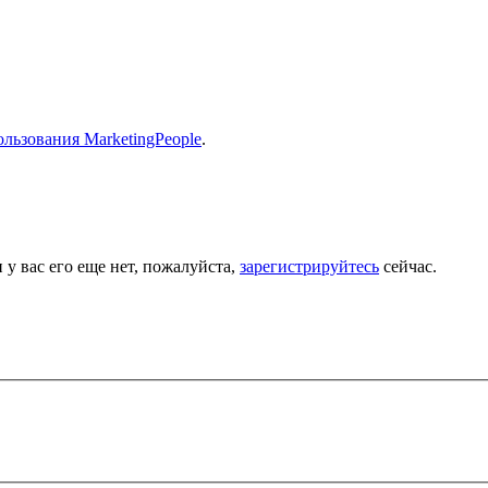
льзования MarketingPeople
.
 у вас его еще нет, пожалуйста,
зарегистрируйтесь
сейчас.