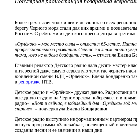
Популярная радиостанция поздравила всероссий
Более трех тысяч мальчишек и девчонок со всех регион
берегу Черного моря стали для них яркими и познаватель
России». С ребятами из детского пресс-центра встретила
«Орлёнок» – мое место силы
– отметил 65-летие. Пятнад
профессионального развития. Сейчас я в этом точно уве
теми, кого не видела двадцать лет»
, – отметила
Елена Б
Главный редактор Детского радио дала десять мастер-клас
интересной даже самую серьезную тему, где черпать иде
юбилейной смены ВДЦ «Орлёнок». Елена Бондаренко такж
в
репортаже
НТВ.
Детское радио и «Орлёнок» дружат давно. Радиостанция 
выездную студию на Черноморском побережье, и в прямом
радио».
«Вот и сейчас, в юбилейный для «Орлёнка» год мы
стране»
, – подчеркнула
Елена Бондаренко
.
Детское радио выступило информационным партнером пр
выпуск программы «Запевайка», посвященный орлятскому
создания песни и ее значении в наши дни.