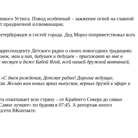
икого Устюга. Повод особенный – зажжение огней на главной
рт праздничной иллюминации.
етербуржцев и гостей города. Дед Мороз поприветствовал всех
рреспонденту Детского радио о своих новогодних традициях:
онок, мам и пап, бабушек и дедушек – приезжают ко мне в
месяцев и даже Бабой Ягой, всей нашей дружной компанией,
.
«С днем рождения, Детское радио! Дорогие ведущие,
. Желаю вам новых ярких выпусков, верных друзей в эфире и
а охватывает всю страну – от Крайнего Севера до самых
Самое лучшее» по будням в 07:45. А репортаж юного
цсети ВКонтакте.