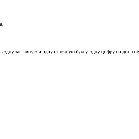
а.
ь одну заглавную и одну строчную букву, одну цифру и один спец