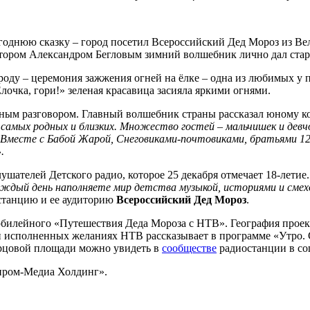
однюю сказку – город посетил Всероссийский Дед Мороз из Вел
натором Александром Бегловым зимний волшебник лично дал ста
ду – церемония зажжения огней на ёлке – одна из любимых у п
Ёлочка, гори!» зеленая красавица засияла яркими огнями.
сным разговором. Главный волшебник страны рассказал юному ко
у самых родных и близких. Множество гостей – мальчишек и девч
 Вместе с Бабой Жарой, Снеговиками-почтовиками, братьями 12 
.
шателей Детского радио, которое 25 декабря отмечает 18-летие
ждый день наполняете мир детства музыкой, историями и смехом
останцию и ее аудиторию
Всероссийский Дед Мороз
.
юбилейного «Путешествия Деда Мороза с НТВ». География проект
и исполненных желаниях НТВ рассказывает в программе «Утро. 
орцовой площади можно увидеть в
сообществе
радиостанции в со
зпром-Медиа Холдинг».