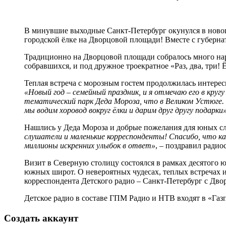
В минувшие выходные Санкт-Петербург окунулся в новог
городской ёлке на Дворцовой площади! Вместе с губер
Традиционно на Дворцовой площади собралось много наро
собравшихся, и под дружное троекратное «Раз, два, три! 
Теплая встреча с морозным гостем продолжилась интере
«Новый год – семейный праздник, и я отмечаю его в круг
тематический парк Деда Мороза, что в Великом Устюге.
мы водим хоровод вокруг ёлки и дарим друг другу подарки»
Нашлись у Деда Мороза и добрые пожелания для юных слу
слушатели и маленькие корреспонденты! Спасибо, что ка
миллионы искренних улыбок в ответ»
, – поздравил ради
Визит в Северную столицу состоялся в рамках десятого 
южных широт. О невероятных чудесах, теплых встречах 
корреспондента Детского радио – Санкт-Петербург с Дв
Детское радио в составе ГПМ Радио и НТВ входят в «Га
Создать аккаунт