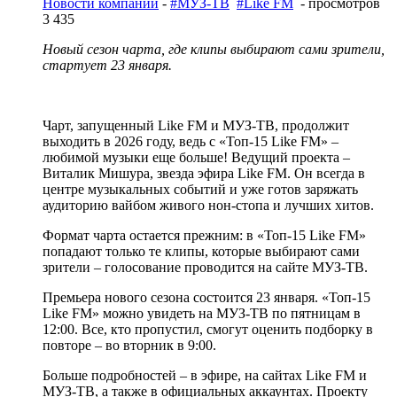
Новости компаний
-
#МУЗ-ТВ
#Like FM
- просмотров
3 435
Новый сезон чарта, где клипы выбирают сами зрители,
стартует 23 января.
Чарт, запущенный Like FM и МУЗ-ТВ, продолжит
выходить в 2026 году, ведь с «Топ-15 Like FM» –
любимой музыки еще больше! Ведущий проекта –
Виталик Мишура, звезда эфира Like FM. Он всегда в
центре музыкальных событий и уже готов заряжать
аудиторию вайбом живого нон-стопа и лучших хитов.
Формат чарта остается прежним: в «Топ-15 Like FM»
попадают только те клипы, которые выбирают сами
зрители – голосование проводится на сайте МУЗ-ТВ.
Премьера нового сезона состоится 23 января. «Топ-15
Like FM» можно увидеть на МУЗ-ТВ по пятницам в
12:00. Все, кто пропустил, смогут оценить подборку в
повторе – во вторник в 9:00.
Больше подробностей – в эфире, на сайтах Like FM и
МУЗ-ТВ, а также в официальных аккаунтах. Проекту