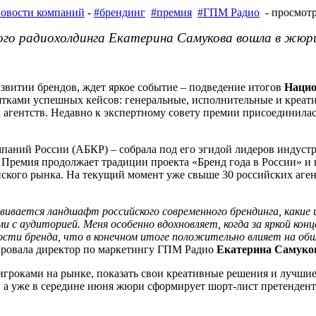
овости компаний
-
#брендинг
#премия
#ГПМ Радио
- просмотр
ого радиохолдинга Екатерина Самукова вошла в жюри
азвитии брендов, ждет яркое событие – подведение итогов
Нацио
сятками успешных кейсов: генеральные, исполнительные и креа
агентств. Недавно к экспертному совету премии присоединила
аний России (АБКР) – собрала под его эгидой лидеров индустрии
. Премия продолжает традиции проекта «Бренд года в России» и
йского рынка. На текущий момент уже свыше 30 российских аг
вивается ландшафт российского современного брендинга, какие
 с аудиторией. Меня особенно вдохновляет, когда за яркой кон
сти бренда, что в конечном итоге положительно влияет на общи
ировала директор по маркетингу ГПМ Радио
Екатерина Самуко
игроками на рынке, показать свои креативные решения и лучшие
 а уже в середине июня жюри сформирует шорт-лист претендент