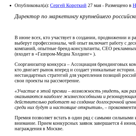
Опубликовал(а):
Сергей Короткий
27 мая
- Размещено в
Н
Директор по маркетингу крупнейшего российск
В июне всех, кто участвует в создании, продвижении и р
выберут профессионалы, чей опыт включает работу с де
компаний, опытные бренд‑консультанты, CEO рекламных 
(входит в «Газпром-Медиа Холдинг» ).
Соорганизатор конкурса – Ассоциация брендинговых комп
кто двигает рынок вперед и создает уникальные истории
нестандартных стратегий для укрепления позиций росси
свои проекты на рассмотрение.
«Участие в этой премии – возможность увидеть, как раз
оказываются наиболее жизнеспособными и резонирующими
действительно работает на создание долгосрочной ценно
среди них будут и настоящие открытия»
, – прокоммент
Премия позволяет встать в один ряд с самыми сильными 
внимание. Прием конкурсных заявок завершается 4 июня,
награждения в Москве.