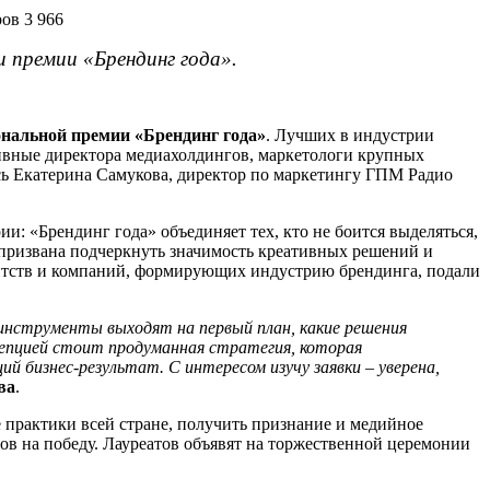
ов 3 966
 премии «Брендинг года».
нальной премии «Брендинг года»
. Лучших в индустрии
тивные директора медиахолдингов, маркетологи крупных
сь Екатерина Самукова, директор по маркетингу ГПМ Радио
: «Брендинг года» объединяет тех, кто не боится выделяться,
 призвана подчеркнуть значимость креативных решений и
ентств и компаний, формирующих индустрию брендинга, подали
 инструменты выходят на первый план, какие решения
цепцией стоит продуманная стратегия, которая
й бизнес-результат. С интересом изучу заявки – уверена,
ва
.
 практики всей стране, получить признание и медийное
ов на победу. Лауреатов объявят на торжественной церемонии