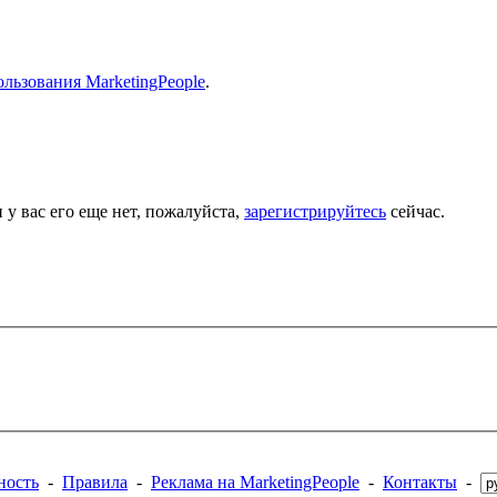
льзования MarketingPeople
.
 у вас его еще нет, пожалуйста,
зарегистрируйтесь
сейчас.
ность
-
Правила
-
Реклама на MarketingPeople
-
Контакты
-