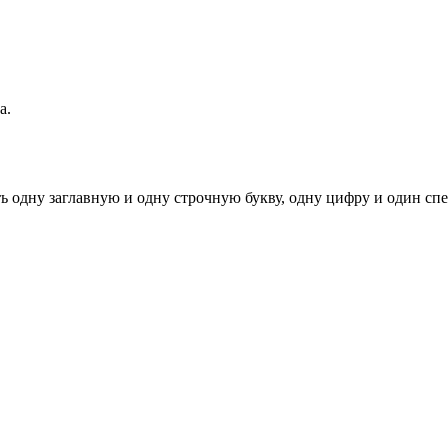
а.
ь одну заглавную и одну строчную букву, одну цифру и один спец