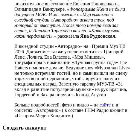
показательное выступление Евгения Плющенко на
Олимпиаде в Ванкувере.
«Фонограмма Жени не была
допущена МОК. И мы вместе с «Мурзилками» в
выездной студии «Авторадио» искали трек, под
который он выступил. После того номера весь зал
встал, а Татьяна Тарасова сказала: «Какая музыка,
какой перфоманс!»
– рассказала
Яна Рудковская
.
В выездной студии «Авторадио» на «Премии Муз-ТВ
2026. Движение» также успели отметиться Григорий
Лепс, Лолита, Ева Власова, «Моя Мишель»,
триумфаторы в номинации «Лучшая группа года» The
Hatters и многие другие. Ведущие шоу «Мурзилки Live»
не только встречали гостей, но и сами вышли на сцену
торжественной церемонии, чтобы вручить одну из
специальных наград. Заветную тарелку МУЗ-ТВ «За
вклад в развитие популярной музыки» из рук Брагина,
Гордеевой и Захара получил Леонид Агутин.
Больше подробностей, фото и видео – на
сайте
и в
соцсетях «Авторадио» ( в составе ГПМ Радио входит в
«Газпром-Медиа Холдинг» ).
Создать аккаунт