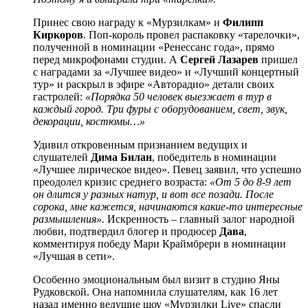
Принес свою награду к «Мурзилкам» и
Филипп
Киркоров
. Поп-король провел распаковку «тарелочки»,
полученной в номинации «Ренессанс года», прямо
перед микрофонами студии. А
Сергей Лазарев
пришел
с наградами за «Лучшее видео» и «Лучший концертный
тур» и раскрыл в эфире «Авторадио» детали своих
гастролей:
«Порядка 50 человек выезжает в тур в
каждый город. Три фуры с оборудованием, свет, звук,
декорации, костюмы…»
Удивил откровенным признанием ведущих и
слушателей
Дима Билан
, победитель в номинации
«Лучшее лирическое видео». Певец заявил, что успешно
преодолел кризис среднего возраста:
«От 5 до 8-9 лет
он длится у разных натур, и вот все позади. После
сорока, мне кажется, начинаются какие-то интересные
размышления».
Искренность – главный залог народной
любви, подтвердил блогер и продюсер
Дава
,
комментируя победу Мари Краймбрери в номинации
«Лучшая в сети».
Особенно эмоциональным был визит в студию Яны
Рудковской. Она напомнила слушателям, как 16 лет
назад именно ведущие шоу «Мурзилки Live» спасли