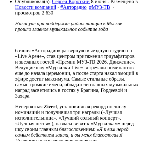
Опубликовал(а):
Сергей Короткий
8 июня
- Размещено в
Новости компаний
-
#Авторадио
#МУЗ-ТВ
-
просмотров 2 630
Накануне при поддержке радиостанции в Москве
прошло главное музыкальное событие года
6 июня «Авторадио» развернуло выездную студию на
«Live Арене», став центром притяжения триумфаторов
и звездных гостей «Премии МУЗ-ТВ 2026. Движение».
Ведущие шоу «Мурзилки Live» встречали номинантов
еще до начала церемонии, а после старта накал эмоций в
эфире достиг максимума. Самые стильные образы,
самые громкие имена, обладатели главных музыкальных
наград засветились в гостях у Брагина, Гордеевой и
Захара.
Невероятная
Zivert
, установившая рекорд по числу
номинаций и получившая три награды («Лучшая
исполнительница», «Лучший сольный концерт»,
«Лучшая песня» ), назвала визит к «Мурзилкам» перед
шоу своим главным благословением:
«Я к вам перед
самым действием зашла, и вы меня благословили!
Поэтому я и выиграла три «тарелки».