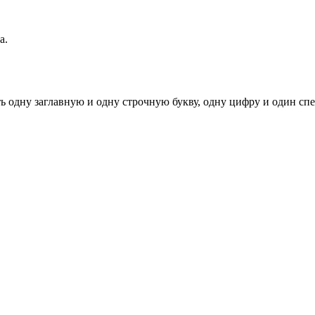
а.
ь одну заглавную и одну строчную букву, одну цифру и один спец