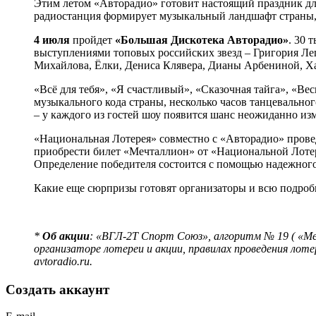
Этим летом «Авторадио» готовит настоящий праздник дл
радиостанция формирует музыкальный ландшафт страны, а
4 июля
пройдет
«Большая Дискотека Авторадио»
. 30 
выступлениями топовых российских звезд – Григория Леп
Михайлова, Ёлки, Дениса Клявера, Дианы Арбениной, Ха
«Всё для тебя», «Я счастливый», «Сказочная тайга», «Ве
музыкального кода страны, несколько часов танцевальног
– у каждого из гостей шоу появится шанс неожиданно из
«Национальная Лотерея» совместно с «Авторадио» пров
приобрести билет «Мечталлион» от «Национальной Лотер
Определение победителя состоится с помощью надежног
Какие еще сюрпризы готовят организаторы и всю подро
*
Об акции
: «ВГЛ-2Т Спорт Союз», алгоритм № 19 ( «Меч
организаторе лотереи и акции, правилах проведения лотере
avtoradio.ru.
Создать аккаунт