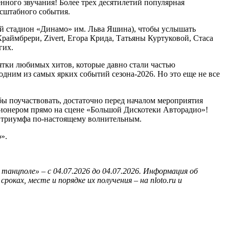
ного звучания! Более трех десятилетий популярная
асштабного события.
 стадион «Динамо» им. Льва Яшина), чтобы услышать
аймбрери, Zivert, Егора Крида, Татьяны Куртуковой, Стаса
гих.
сятки любимых хитов, которые давно стали частью
одним из самых ярких событий сезона‑2026. Но это еще не все
бы поучаствовать, достаточно перед началом мероприятия
лионером прямо на сцене «Большой Дискотеки Авторадио»!
 триумфа по‑настоящему волнительным.
».
танцполе» – с 04.07.2026 до 04.07.2026. Информация об
роках, месте и порядке их получения – на nloto.ru и