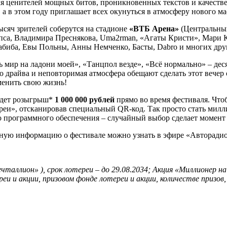
я ценителей мощных битов, проникновенных текстов и качествен
 в этом году приглашает всех окунуться в атмосферу нового м
тысяч зрителей соберутся на стадионе
«ВТБ Арена»
(Центральный
са, Владимира Преснякова, Uma2rman, «Агаты Кристи», Мари Кр
биба, Евы Польны, Анны Немченко, Басты, Dabro и многих дру
сь мир на ладони моей», «Танцпол везде», «Всё нормально» – де
о драйва и неповторимая атмосфера обещают сделать этот вечер 
менить свою жизнь!
едет розыгрыш*
1 000 000 рублей
прямо во время фестиваля. Что
еи», отсканировав специальный QR‑код. Так просто стать мил
о программного обеспечения – случайный выбор сделает момент
бную информацию о фестивале можно узнать в эфире «Авторадио
таллион» ), срок лотереи – до 29.08.2034; Акция «Миллионер на 
и и акции, призовом фонде лотереи и акции, количестве призов, с