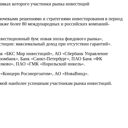
рамках которого участники рынка инвестиций
ключевыми решениями и стратегиями инвестирования в период
 также более 80 международных и российских компаний-
нвестиционный бум: новая эпоха фондового рынка»,
тиции: максимальный доход при отсутствии гарантий».
 как «БКС Мир инвестиций», АО «Сбербанк Управление
промбанк», Банк «Санкт-Петербург», ПАО Банк «ФК
колково», ПАО «ГМК «Норильский никель».
 «Концерн Росэнергоатом», АО «НоваВинд».
аемой наиболее успешным участникам рынка инвестиций.