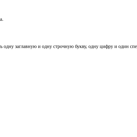
а.
ь одну заглавную и одну строчную букву, одну цифру и один спец