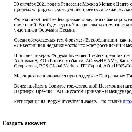
30 октября 2021 года в Ренессанс Москва Монарх Центр 
продемонстрируют свои лучшие проекты, а также расскаж
Форум InvestmentLeadersпризван объединить банкиров, 
изменений. Вас будут ждать 7 параллельных тематических
участников Форума и Премии.
Среди обсуждаемых тем Форума: «Еврооблигации: как по
«Инвестиции в недвижимость: что ждет российский и м
В числе спикеров Форума InvestmentLeaders представи
Активами», АО «Россельхозбанк», АО «ФИНАМ», Банк ВТ
Открытие», BCS Global Markets, ITI Capital, АО «НФК
Мероприятие проводится при поддержке Генеральных Па
Вечер пройдет в формате торжественной Церемонии нагр
Партнеры Премии – АО «Русатом Гринвэй» и междунаро
Регистрация на Форум InvestmentLeaders – по ссылке
http:
Создать аккаунт