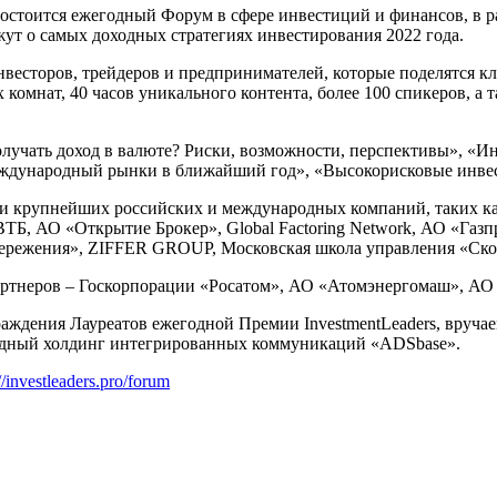
состоится ежегодный Форум в сфере инвестиций и финансов, в 
ут о самых доходных стратегиях инвестирования 2022 года.
инвесторов, трейдеров и предпринимателей, которые поделятся 
 комнат, 40 часов уникального контента, более 100 спикеров, а
лучать доход в валюте? Риски, возможности, перспективы», «И
еждународный рынки в ближайший год», «Высокорисковые инвес
тели крупнейших российских и международных компаний, таких
Б, АО «Открытие Брокер», Global Factoring Network, АО «Газ
-Сбережения», ZIFFER GROUP, Московская школа управления «С
ртнеров – Госкорпорации «Росатом», АО «Атомэнергомаш», АО
аждения Лауреатов ежегодной Премии InvestmentLeaders, вруч
дный холдинг интегрированных коммуникаций «ADSbase».
//investleaders.pro/forum