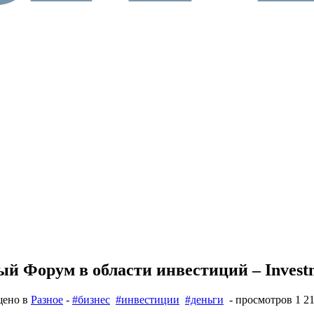
ый Форум в области инвестиций – Invest
щено в
Разное
-
#бизнес
#инвестиции
#деньги
- просмотров 1 2