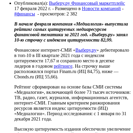
Опубликовал(а):
Выберу.ру Финансовый маркетплейс
17 февраля 2022 г.
- Размещено в
Новости компаний
-
#финансы
- просмотров: 2 382
В начале февраля компания «Медиалогия» выпустила
рейтинг самых цитируемых медиаресурсов
финансовой тематики за 2021 год. «Выберу.ру» занял
10-ю строчку с индексом цитируемости 82,99.
Финансовое интернет-СМИ «
Выберу.ру
» дебютировало
в топ-10 в III квартале 2021 года с индексом
цитируемости 17,67 и сохранило место в десятке
лидеров в годовом
рейтинге
. На строчку выше
расположился портал Finam.ru (ИЦ 84,75), ниже —
Cbonds.ru (ИЦ 55,66).
Рейтинг сформирован на основе базы СМИ системы
«Медиалогия», включающей более 73 тысяч источников:
ТВ, радио, газет, журналов, информационных агентств,
интернет-СМИ. Главным критерием ранжирования
ресурсов является индекс цитируемости (ИЦ)
«Медиалогии». Период исследования: с 1 января по 31
декабря 2021 года.
Высокую цитируемость издания обеспечили увеличение