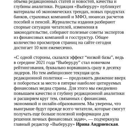
объема редакционных статей и новостей, качества и
глубины аналитики. Редакция «Выберу.ру» публикует
материалы об экономических трендах, новых продуктах
банков, страховых компаний и МФО, нюансах расчетов
пособий и пенсий. Журналисты издания разбирают
спорные ситуации читателей, изменения в
законодательстве, собирают полезные советы экспертов
из финансовых компаний и госструктур. Общее
количество просмотров страниц на сайте сегодня
достигает 10 млн ежемесячно.
«С одной стороны, сказался эффект “низкой базы”, ведь
в середине 2021 года “Выберу.ру” стал новичком
рейтингования, буквально ворвавшись сразу в десятку
лидеров. Но тем амбициознее текущая цель
редакционной политики — продолжить движение вверх
и побороться за место в пятерке наиболее цитируемых
финансовых медиа страны. Для этого мы ежедневно
повышаем качество и глубину редакционной аналитики
и расширяем круг тем, связанных с финансами,
экономикой и онлайн-образованием. Мы уверены, что
выигрыше будут прежде всего читатели, которые смогут
получать еще больше полезной информации для
решения личных финансовых задач», — подчеркнула
главный редактор «Выберу.ру»
Ирина Андриевская
.