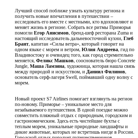
Лучший способ поближе узнать культуру региона и
получить новые впечатления в путешествии –
исследовать его вместе с местными, кто вдохновляют и
меняет жизнь в регионе. Собрать все ритмы Приморья
помогли
Егор Анисимов
, бренд-шеф ресторана Zuma и
настоящий исследователь дальневосточной кухни,
Глеб
Брант
, капитан «Силы ветра», который говорит на
одном языке с морем и ветром,
Юлия Андреева
, гид по
Владивостоку и очевидец того, как город стремительно
меняется,
Феликс Машков
, сооснователь бюро Concrete
Jungle,
Маша Ламзина
, художница, которая нашла связь
между природой и искусством, и
Даниил Филинов
,
основатель серф-лагеря Swell, поймавший одну волну с
морем.
Новый проект S7 Airlines помогает взглянуть на регион
по-новому. Приморье – уникальное место для
незабываемого путешествия. В одной поездке можно
совместить пляжный отдых с природным, городским и
гастрономическим. Здесь есть чистейшие бухты с
теплым морем, уникальные природные ландшафты и
дикие животные, которых не встретишь нигде в России.
Городской отдых порадует путешественников