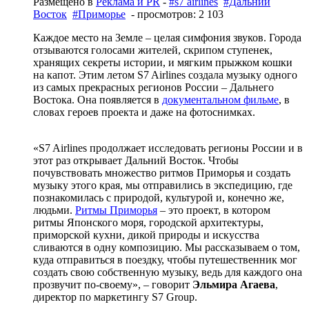
Размещено в
Реклама и PR
-
#s7 airlines
#Дальний
Восток
#Приморье
- просмотров: 2 103
Каждое место на Земле – целая симфония звуков. Города
отзываются голосами жителей, скрипом ступенек,
хранящих секреты истории, и мягким прыжком кошки
на капот. Этим летом S7 Airlines создала музыку одного
из самых прекрасных регионов России – Дальнего
Востока. Она появляется в
документальном фильме
, в
словах героев проекта и даже на фотоснимках.
«S7 Airlines продолжает исследовать регионы России и в
этот раз открывает Дальний Восток. Чтобы
почувствовать множество ритмов Приморья и создать
музыку этого края, мы отправились в экспедицию, где
познакомилась с природой, культурой и, конечно же,
людьми.
Ритмы Приморья
– это проект, в котором
ритмы Японского моря, городской архитектуры,
приморской кухни, дикой природы и искусства
сливаются в одну композицию. Мы рассказываем о том,
куда отправиться в поездку, чтобы путешественник мог
создать свою собственную музыку, ведь для каждого она
прозвучит по-своему», – говорит
Эльмира Агаева
,
директор по маркетингу S7 Group.