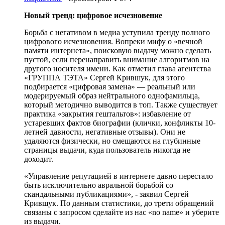
Новый тренд: цифровое исчезновение
Борьба с негативом в медиа уступила тренду полного
цифрового исчезновения. Вопреки мифу о «вечной
памяти интернета», поисковую выдачу можно сделать
пустой, если перенаправить внимание алгоритмов на
другого носителя имени. Как отметил глава агентства
«ГРУППА ТЭТА» Сергей Крившук, для этого
подбирается «цифровая замена» — реальный или
модерируемый образ нейтрального однофамильца,
который методично выводится в топ. Также существует
практика «закрытия гештальтов»: избавление от
устаревших фактов биографии (клички, конфликты 10-
летней давности, негативные отзывы). Они не
удаляются физически, но смещаются на глубинные
страницы выдачи, куда пользователь никогда не
доходит.
«Управление репутацией в интернете давно перестало
быть исключительно авральной борьбой со
скандальными публикациями», - заявил Сергей
Крившук. По данным статистики, до трети обращений
связаны с запросом сделайте из нас «no name» и уберите
из выдачи.