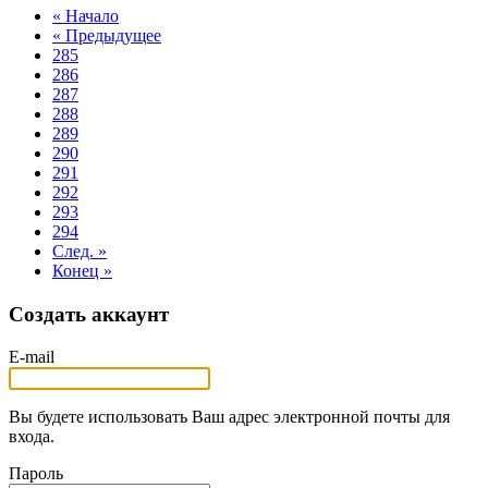
« Начало
« Предыдущее
285
286
287
288
289
290
291
292
293
294
След. »
Конец »
Создать аккаунт
E-mail
Вы будете использовать Ваш адрес электронной почты для
входа.
Пароль