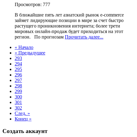
Просмотров: 777
В ближайшие пять лет азиатский рынок e-commerce
займет лидирующие позиции в мире за счет быстро
растущего проникновения интернета; более трети
мировых онлайн-продаж будет приходиться на этот
регион. По прогнозам
Прочитать далее...
« Начало
« Предыдущее
293
294
295
296
297
298
299
300
301
302
След. »
Конец »
Создать аккаунт