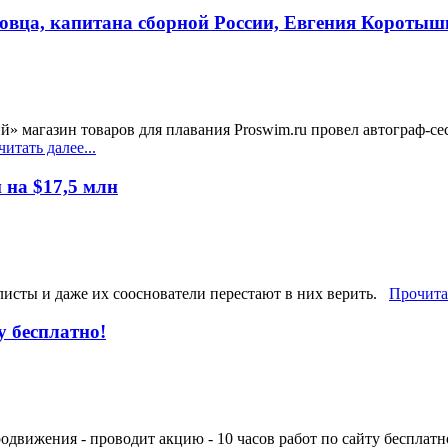
ловца, капитана сборной России, Евгения Короты
кий» магазин товаров для плавания Proswim.ru провел автограф-
итать далее...
 на $17,5 млн
листы и даже их сооснователи перестают в них верить.
Прочитат
у бесплатно!
движения - проводит акцию - 10 часов работ по сайту бесплатно