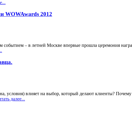
...
емии WOWAwards 2012
вым событием – в летней Москве впервые прошла церемония на
.
авца.
а, условия) влияет на выбор, который делают клиенты? Почему
ать далее...