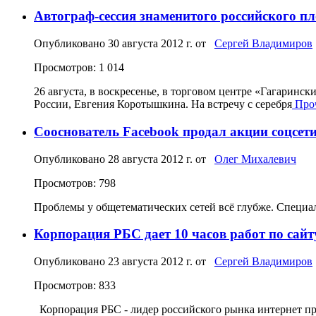
Автограф-сессия знаменитого российского п
Опубликовано
30 августа 2012 г.
от
Сергей Владимиров
Просмотров: 1 014
26 августа, в воскресенье, в торговом центре «Гагаринс
России, Евгения Коротышкина. На встречу с серебря
Проч
Сооснователь Facebook продал акции соцсети
Опубликовано
28 августа 2012 г.
от
Олег Михалевич
Просмотров: 798
Проблемы у общетематических сетей всё глубже. Специа
Корпорация РБС дает 10 часов работ по сайт
Опубликовано
23 августа 2012 г.
от
Сергей Владимиров
Просмотров: 833
Корпорация РБС - лидер российского рынка интернет про