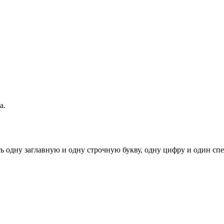
а.
ь одну заглавную и одну строчную букву, одну цифру и один спец