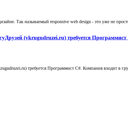
йне. Так называемый responsive web design - это уже не просто 
уДрузей (vkrugudruzei.ru) требуется Программист
rugudruzei.ru) требуется Программист С#. Компания входит в г