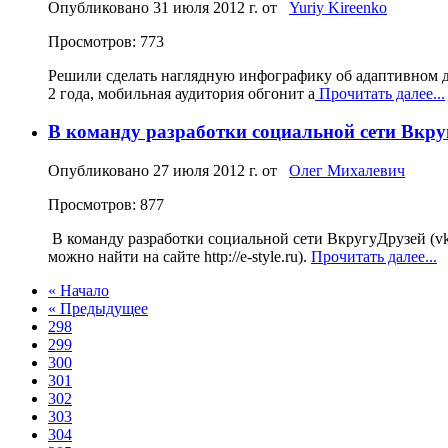
Опубликовано
31 июля 2012 г.
от
Yuriy Kireenko
Просмотров: 773
Решили сделать наглядную инфографику об адаптивном диза
2 года, мобильная аудитория обгонит а
Прочитать далее...
В команду разработки социальной сети Вкруг
Опубликовано
27 июля 2012 г.
от
Олег Михалевич
Просмотров: 877
В команду разработки социальной сети ВкругуДрузей (vk
можно найти на сайте http://e-style.ru).
Прочитать далее...
« Начало
« Предыдущее
298
299
300
301
302
303
304