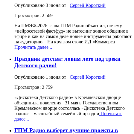
Опубликовано
3 июня
от
Сергей Короткий
Просмотров: 2 569
На ПМЭФ‑2026 глава ГПМ Радио объяснил, почему
«нейросетевой фастфуд» не вытеснит живое общение в
эфире и как на самом деле новые инструменты работают
на аудиторию. На круглом столе ИД «Коммерса
Прочитать далее...
Праздник детства: ловим лето под треки
Детского радио!
Опубликовано
1 июня
от
Сергей Короткий
Просмотров: 2 759
«Дискотека Детского радио» в Кремлевском дворце
объединила поколения 31 мая в Государственном
Кремлевском дворце состоялась «Дискотека Детского
радио» – масштабный семейный праздни
Прочитать
далее...
ГПМ Радио выберет лучшие проекты в