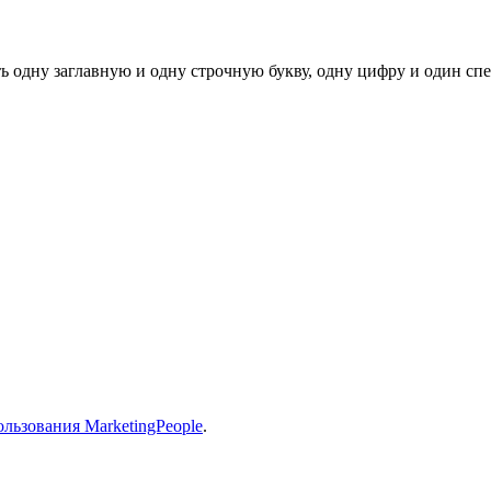
ь одну заглавную и одну строчную букву, одну цифру и один спец
льзования MarketingPeople
.