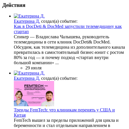
Действия
Екатерина Д.
создал(а) событие:
Как в DocDeti & DocMed запустили телемедицину как
стартап
Спикер — Владислава Чалышева, руководитель
телемедицины в сети клиник DocDeti& DocMed.
Обсудим, как телемедицина из дополнительного канала
превратилась в самостоятельный бизнес-юнит с ростом
80% за год — и почему подход «стартап внутри
большой компании» ...
29 июля
Екатерина Д.
создал(а) событие:
Тренды FemTech: что клиникам перенять у США и
Китая
FemTech вышел за пределы приложений для цикла и
беременности и стал отдельным направлением в