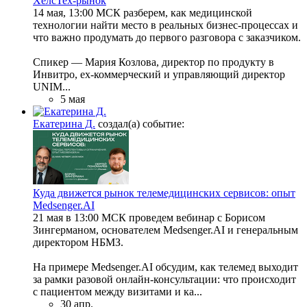
ХелсТех-рынок
14 мая, 13:00 МСК разберем, как медицинской
технологии найти место в реальных бизнес-процессах и
что важно продумать до первого разговора с заказчиком.
Спикер — Мария Козлова, директор по продукту в
Инвитро, ex-коммерческий и управляющий директор
UNIM...
5 мая
Екатерина Д.
создал(а) событие:
Куда движется рынок телемедицинских сервисов: опыт
Medsenger.AI
21 мая в 13:00 МСК проведем вебинар с Борисом
Зингерманом, основателем Medsenger.AI и генеральным
директором НБМЗ.
На примере Medsenger.AI обсудим, как телемед выходит
за рамки разовой онлайн-консультации: что происходит
с пациентом между визитами и ка...
30 апр.