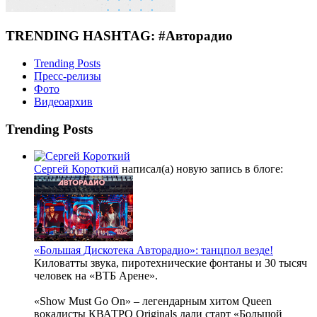
TRENDING HASHTAG: #Авторадио
Trending Posts
Пресс-релизы
Фото
Видеоархив
Trending Posts
Сергей Короткий
написал(а) новую запись в блоге:
«Большая Дискотека Авторадио»: танцпол везде!
Киловатты звука, пиротехнические фонтаны и 30 тысяч
человек на «ВТБ Арене».
«Show Must Go On» – легендарным хитом Queen
вокалисты КВАТРО Originals дали старт «Большой