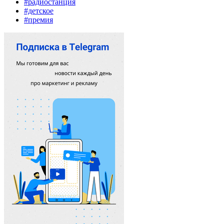
#радиостанция
#детское
#премия