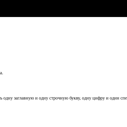
а.
ь одну заглавную и одну строчную букву, одну цифру и один спец