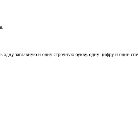
а.
ь одну заглавную и одну строчную букву, одну цифру и один спец