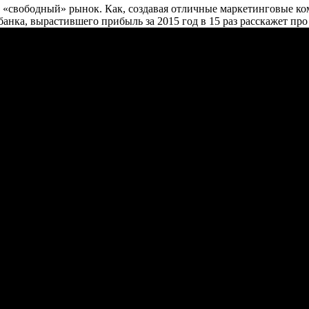
«свободный» рынок. Как, создавая отличные маркетинговые ко
анка, вырастившего прибыль за 2015 год в 15 раз расскажет пр