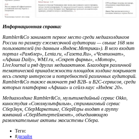
Информационная справка:
Rambler&Co занимает первое место среди медиахолдингов
России по размеру ежемесячной аудитории — свыше 168 млн
пользователей (по данным «Яндекс.Метрики»). В него входит
портал «Рамблер», Lenta.ru, «Газета.Ru», «Чемпионат»,
«Афиша Daily», WMJ.ru, «Секрет фирмы», «Мотор»,
LiveJournal и ряд других медиаактивов. Благодаря различной
тематической принадлежности площадок холдинг покрывает
весь спектр интересов и потребностей различных аудиторий.
Rambler&Co также включает ряд B2B- и B2C-сервисов, среди
которых платформа «Афиша» и сейлз-хаус «Индекс 20».
Медиахолдинг Rambler&Co, мультимедийный сервис Okko,
киностудия «Союзмультфильм», стриминговый сервис
СберЗвук, СберМаркетинг, СберИгры входят в группу
компаний «СберИнтертеймент», объединяющую
развлекательные активы экосистемы Сбера.
Теги:
#
дизайн