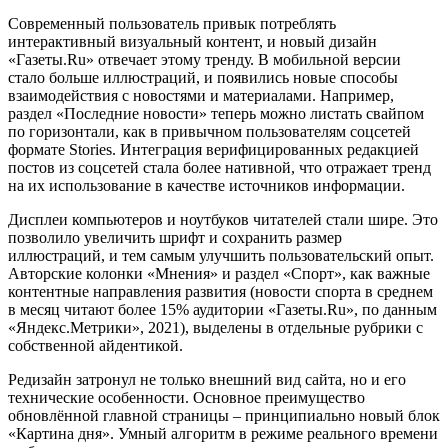
Современный пользователь привык потреблять
интерактивный визуальный контент, и новый дизайн
«Газеты.Ru» отвечает этому тренду. В мобильной версии
стало больше иллюстраций, и появились новые способы
взаимодействия с новостями и материалами. Например,
раздел «Последние новости» теперь можно листать свайпом
по горизонтали, как в привычном пользователям соцсетей
формате Stories. Интеграция верифицированных редакцией
постов из соцсетей стала более нативной, что отражает тренд
на их использование в качестве источников информации.
Дисплеи компьютеров и ноутбуков читателей стали шире. Это
позволило увеличить шрифт и сохранить размер
иллюстраций, и тем самым улучшить пользовательский опыт.
Авторские колонки «Мнения» и раздел «Спорт», как важные
контентные направления развития (новости спорта в среднем
в месяц читают более 15% аудитории «Газеты.Ru», по данным
«Яндекс.Метрики», 2021), выделены в отдельные рубрики с
собственной айдентикой.
Редизайн затронул не только внешний вид сайта, но и его
технические особенности. Основное преимущество
обновлённой главной страницы – принципиально новый блок
«Картина дня». Умный алгоритм в режиме реального времени