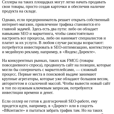
Селлеры на таких площадках могут легко начать продавать
свои товары, просто создав карточки и обеспечив наличие
продукта на складе.
Однако, если предприниматель решает открыть собственный
интернет-магазин, привлечение трафика становится его
главной задачей. Здесь есть два пути: либо он обладает
навыками SEO и маркетинга, чтобы самостоятельно
настроить все процессы, либо он нанимает специалистов и
платит за их услуги. В любом случае расходы возрастают:
потребуется инвестировать в SEO-оптимизацию, контекстную
и медийную рекламу, например, в «Яндекс.Директе».
На конкурентных рынках, таких как FMCG (товары
повседневного спроса), продвинуть сайт на позиции, которые
могли бы соперничать с маркетплейсами, — сложный
процесс. Первые места в поисковой выдаче занимают
крупные агрегаторы, которые уже обладают большим весом,
авторитетом и ссылочной массой. Чтобы вывести новый сайт
в топ по нужным ключевым запросам, потребуются
инвестиции времени и денег.
Если селлер не готов к долгосрочной SEO-работе, ему
придется идти, например, в «Директ» или в соцсеть
«ВКонтакте» и пытаться забрать трафик там. Но на таких