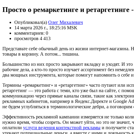
Просто о ремаркетинге и ретаргетинге 
Опубликовал(а)
Олег Михалевич
14 марта 2026 г., 18:25:16 MSK
комментариев: 0
просмотров 4 413
Представьте себе обычный день из жизни интернет-магазина. Н
товары в корзину. А потом... тишина.
Большинство из них просто закрывают вкладку и уходят. И это 
рабочие дела, а кто-то просто изучает ассортимент без немедл
два мощных инструмента, которые помогут напомнить о себе и 
Термины «ремаркетинг» и «ретаргетинг» часто путают или испо
ретаргетинг — это работа с теми, кто уже был на сайте, с по
коммуникацию через прямые каналы связи, такие как электрон
рекламных кабинетов, например в Яндекс.Директе и Google Ad
не будем углубляться в терминологические дебри, а поговорим 
Эффективность рекламной кампании измеряется не только количе
нужно время, чтобы созреть. Он может уйти, но это не значит,
оплатили
услуги ведения контекстной рекламы
и получаете ста
утекают потенциальные деньги, а вместе с ними и лояльность