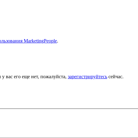
льзования MarketingPeople
.
 у вас его еще нет, пожалуйста,
зарегистрируйтесь
сейчас.