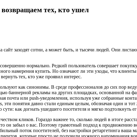
- возвращаем тех, кто ушел
а сайт заходят сотни, а может быть, и тысячи людей. Они листа
совершенно нормально. Редкий пользователь совершает покупку с
енного намерения купить. Но означают ли эти уходы, что клиенты 
вернуть тех, кто уже проявил интерес.
льзуют как синонимы. В среде профессионалов до сих пор ведут
мощью баннерной рекламы на других площадках, основанной на фа
ная почта или push-уведомления, используя уже собранные конт
s, эти понятия давно стали единым целым, обозначая один и то
о сути: как догнать ушедшего посетителя и мягко подтолкнуть ег
ством кликов. Гораздо важнее то, сколько людей в итоге расста
 что он забыл о вас. Поэтому грамотный подход к продвижению в
бильный поток посетителей, без настройки ретаргетинга ваша м
 клиентов, которые просто не получили нужного напоминания во