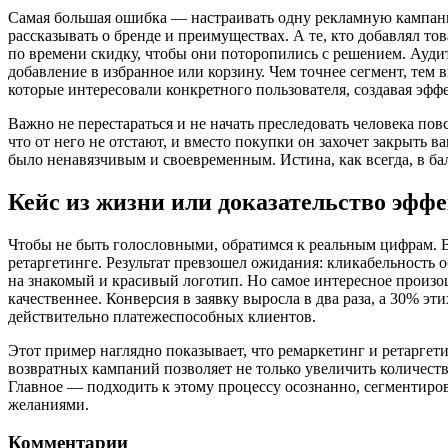
Самая большая ошибка — настраивать одну рекламную кампанию
рассказывать о бренде и преимуществах. А те, кто добавлял то
по времени скидку, чтобы они поторопились с решением. Аудит
добавление в избранное или корзину. Чем точнее сегмент, тем 
которые интересовали конкретного пользователя, создавая эфф
Важно не перестараться и не начать преследовать человека пов
что от него не отстают, и вместо покупки он захочет закрыть
было ненавязчивым и своевременным. Истина, как всегда, в ба
Кейс из жизни или доказательство эфф
Чтобы не быть голословными, обратимся к реальным цифрам. В
ретаргетинге. Результат превзошел ожидания: кликабельность
на знакомый и красивый логотип. Но самое интересное произош
качественнее. Конверсия в заявку выросла в два раза, а 30% э
действительно платежеспособных клиентов.
Этот пример наглядно показывает, что ремаркетинг и ретаргет
возвратных кампаний позволяет не только увеличить количест
Главное — подходить к этому процессу осознанно, сегментиров
желаниями.
Комментарии