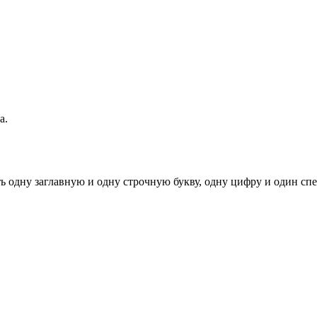
а.
ь одну заглавную и одну строчную букву, одну цифру и один спец