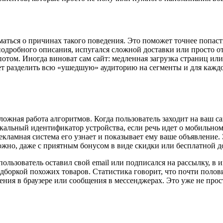
ться о причинах такого поведения. Это поможет точнее попасть в
дробного описания, испугался сложной доставки или просто отвл
отом. Иногда виноват сам сайт: медленная загрузка страниц ил
т разделить всю «ушедшую» аудиторию на сегменты и для каждо
ложная работа алгоритмов. Когда пользователь заходит на ваш са
икальный идентификатор устройства, если речь идет о мобильном
рекламная система его узнает и показывает ему ваше объявление.
ожно, даже с приятным бонусом в виде скидки или бесплатной д
ользователь оставил свой email или подписался на рассылку, в 
боркой похожих товаров. Статистика говорит, что почти полови
ения в браузере или сообщения в мессенджерах. Это уже не прос