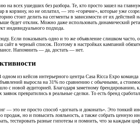
 на всех ушедших без разбора. Те, кто просто зашел на главну
вар в корзину, но не оплатил, — это «горячие», которые уже со
орию стоит делить на сегменты в зависимости от их действий на
выше будет отклик. Можно даже использовать динамический ретар
ект индивидуального подхода.
сюду. Если показывать одно и то же объявление слишком часто, 
 ваш сайт в черный список. Поэтому в настройках кампаний обяз
лансе. Напомнить — да, достать — нет.
ективности
 одном из кейсов интерьерного центра Casa Ricca Expo команда
 объявлений выросла на 31% по сравнению с обычными, а стоимо
ло с новой аудиторией. Благодаря заметному брендированию, кли
тих заявок превратились в реальные сделки. То есть бренд сраб
инг — это не просто способ «догнать и доконать». Это тонкий 
во продаж, но и повысить лояльность, а также собрать ценную 
ать, тестировать разные гипотезы и помнить, что за каждым ци