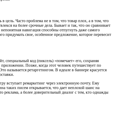
 цель. Часто проблема не в том, что товар плох, а в том, что
екся на более срочные дела. Бывает и так, что он сравнивает
и непонятная навигация способны отпугнуть даже самого
го придумать свое, особенное предложение, которое перевесит
йт, специальный код (пиксель) «помечает» его, сохраняя
 приложении. Позже, когда этот человек путешествует по
 Это называется ретаргетингом. В идеале в баннере красуется
оставки.
игру вступает ремаркетинг через электронную почту. Ему
на таких писем открывается, что дает неплохой шанс на
то реклама, а более доверительный диалог с тем, кто однажды