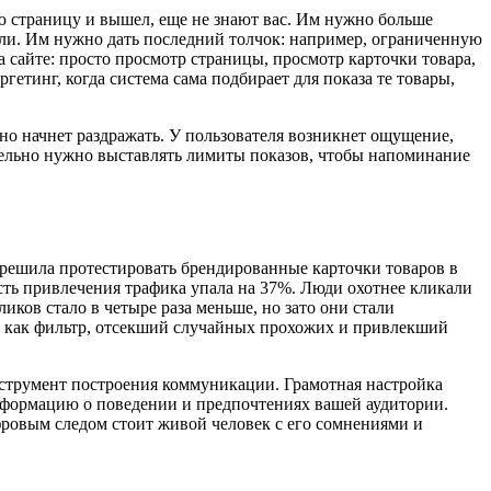
ю страницу и вышел, еще не знают вас. Им нужно больше
зрели. Им нужно дать последний толчок: например, ограниченную
 сайте: просто просмотр страницы, просмотр карточки товара,
гетинг, когда система сама подбирает для показа те товары,
оно начнет раздражать. У пользователя возникнет ощущение,
ательно нужно выставлять лимиты показов, чтобы напоминание
 решила протестировать брендированные карточки товаров в
сть привлечения трафика упала на 37%. Люди охотнее кликали
ков стало в четыре раза меньше, но зато они стали
отал как фильтр, отсекший случайных прохожих и привлекший
инструмент построения коммуникации. Грамотная настройка
информацию о поведении и предпочтениях вашей аудитории.
фровым следом стоит живой человек с его сомнениями и