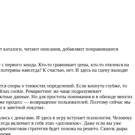
ют каталоги, читают описания, добавляют понравившиеся
 первого захода. Кто-то сравнивает цены, кто-то отвлекся на
потеряны навсегда? К счастью, нет. И здесь на сцену выходят
ся споры о тонкостях определений. Если копнуть глубже, то
йлах cookie. Ремаркетинг же чаще подразумевает
актные данные. Но для простоты понимания и в обиходе многих
т же процесс — возвращение пользователей. Поэтому сейчас мы
о к заветной покупке.
лись с деньгами. И здесь в игру вступает психология. Человеку
сегда включает в себя этап «догонялок». Даже если вы уже
аркетинговая стратегия будет похожа на решето. Сквозь дыры
время.