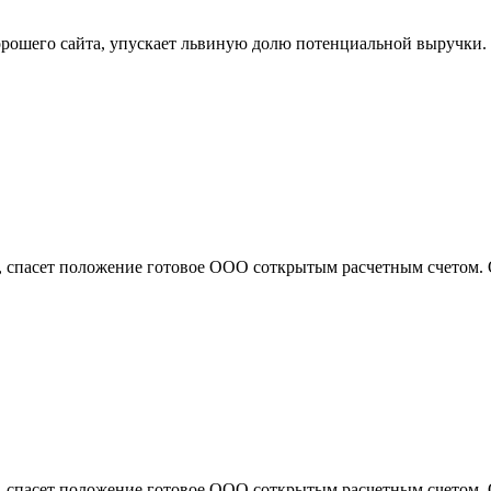
орошего сайта, упускает львиную долю потенциальной выручки. 
ся, спасет положение готовое ООО соткрытым расчетным счетом.
ся, спасет положение готовое ООО соткрытым расчетным счетом.