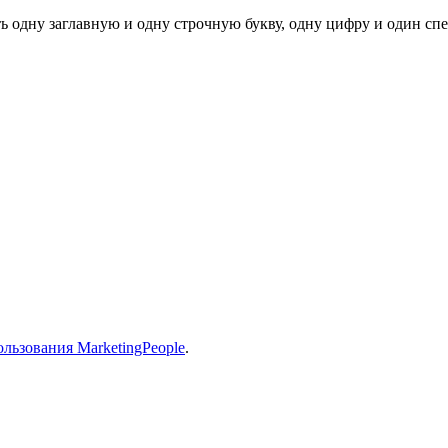
ь одну заглавную и одну строчную букву, одну цифру и один спец
льзования MarketingPeople
.