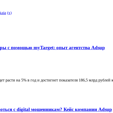
kaia
(x)
ры с помощью myTarget: опыт агентства Adsup
т расти на 5% в год и достигнет показателя 186,5 млрд рублей 
оться с digital мошенникам? Кейс компании Adsup