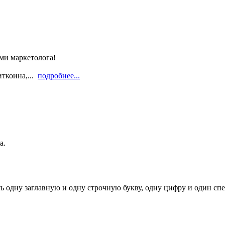
ами маркетолога!
иткоина,...
подробнее...
а.
ь одну заглавную и одну строчную букву, одну цифру и один спец