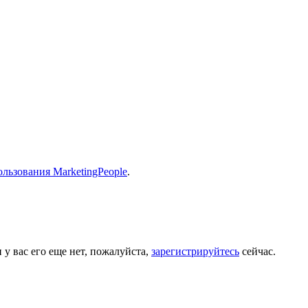
льзования MarketingPeople
.
 у вас его еще нет, пожалуйста,
зарегистрируйтесь
сейчас.